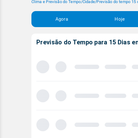
Clima e Previsão do Tempo
/
Cidade
/
Previsão do tempo 15 
Agora
Hoje
Previsão do Tempo para 15 Dias 
Carregando
previsão
meteorológica
para
15
dias