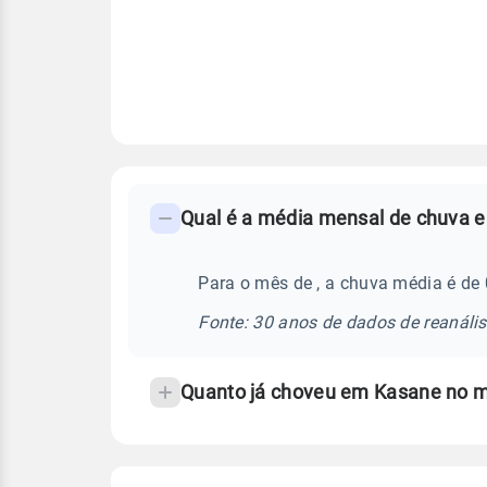
FAQ
-
Perguntas
frequentes
Para o mês de , a chuva média é de
sobre
Fonte: 30 anos de dados de reanáli
chuva
e
Quanto já choveu em Kasane no m
temperatura