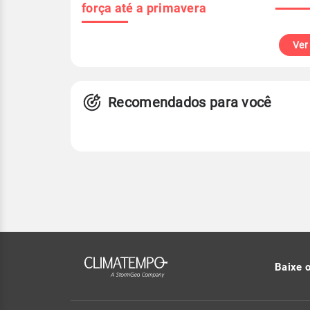
força até a primavera
Ver
Recomendados para você
Baixe 