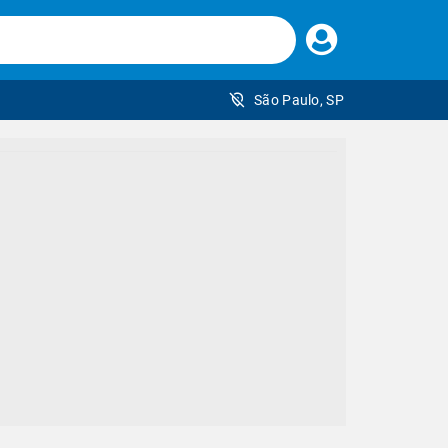
Faça
seu
login
São Paulo, SP