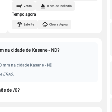
Vento
Risco de Incêndio
Tempo agora
Satélite
Chuva Agora
Qual é a média mensal de chuva em na cidade de Kasane - ND?
 0 mm na cidade Kasane - ND.
se ERA5.
ês de /0?