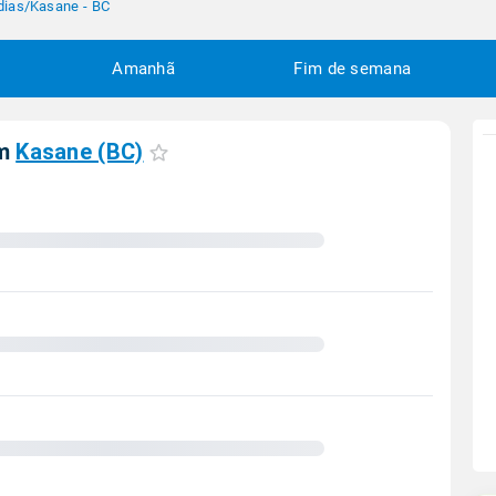
dias
/
Kasane - BC
Amanhã
Fim de semana
em
Kasane (BC)