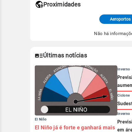
Proximidades
Fonte: dados combinados de estaçõe
de Tempo e Estudos Climáticos (CP
Aeroportos
Para obter mais informações sobre 
Não há informaçõ
Últimas notícias
Inverno
Previs
aument
Ciclone
Sudest
Inverno
El Niño
Previs
El Niño já é forte e ganhará mais
em áre