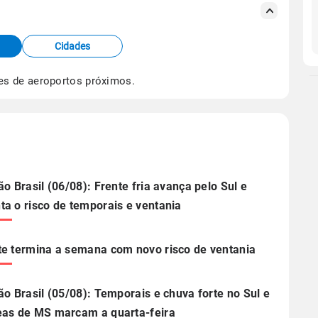
s meteorológicas e satélite do Centro de Previsão
TEC).
Cidades
os dados climáticos,
clique aqui.
es de aeroportos próximos.
ão Brasil (06/08): Frente fria avança pelo Sul e
a o risco de temporais e ventania
e termina a semana com novo risco de ventania
ão Brasil (05/08): Temporais e chuva forte no Sul e
as de MS marcam a quarta-feira