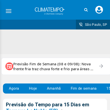
Faç
seu
logi
São Paulo, SP
Previsão Fim de Semana (08 e 09/08): Nova
arrow_forward
newspaper
frente fria traz chuva forte e frio para áreas do
país
Agora
Hoje
Amanhã
Fim de semana
15
Previsão do Tempo para 15 Dias em