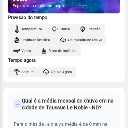
Explore sua região no mapa
Previsão do tempo
Temperatura
Chuva
Pressão
Umidade Relativa
Acumulado de Chuva
Vento
Risco de Incêndio
Tempo agora
Satélite
Chuva Agora
FAQ
Qual é a média mensal de chuva em na
-
cidade de Toussus Le Noble - ND?
Perguntas
frequentes
Para o mês de , a chuva média é de 0 mm na
sobre