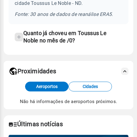
cidade Toussus Le Noble - ND.
chuva
e
Fonte: 30 anos de dados de reanálise ERA5.
temperatura
Quanto já choveu em Toussus Le
Noble no mês de /0?
Proximidades
Fonte: dados combinados de estações
Aeroportos
Cidades
meteorológicas e satélite do Centro de Previsão
de Tempo e Estudos Climáticos (CPTEC).
Não há informações de aeroportos próximos.
Para obter mais informações sobre os dados
climáticos,
clique aqui.
Últimas notícias