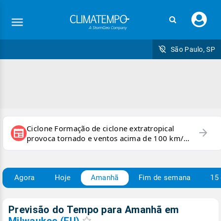
Faç
seu
logi
São Paulo, SP
Ciclone Formação de ciclone extratropical
arrow_forward
newspaper
provoca tornado e ventos acima de 100 km/h
no RS
Agora
Hoje
Amanhã
Fim de semana
15 
Previsão do Tempo para Amanhã
em