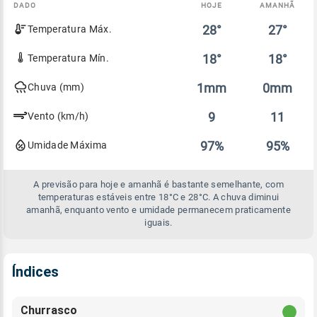
DADO
HOJE
AMANHÃ
Comparativo
28°
27°
Temperatura Máx.
entre
a
previsão
18°
18°
Temperatura Mín.
de
hoje
1mm
0mm
Chuva (mm)
e
amanhã
9
11
Vento (km/h)
97%
95%
Umidade Máxima
A previsão para hoje e amanhã é bastante semelhante, com
temperaturas estáveis entre 18°C e 28°C. A chuva diminui
amanhã, enquanto vento e umidade permanecem praticamente
iguais.
Índices
Churrasco