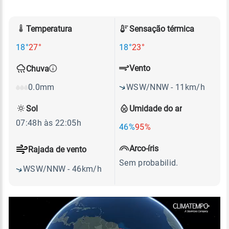
Temperatura
Sensação térmica
18°
27°
18°
23°
Vento
Chuva
WSW/NNW - 11km/h
0.0mm
Sol
Umidade do ar
07:48h às 22:05h
46%
95%
Arco-íris
Rajada de vento
Sem probabilid.
WSW/NNW - 46km/h