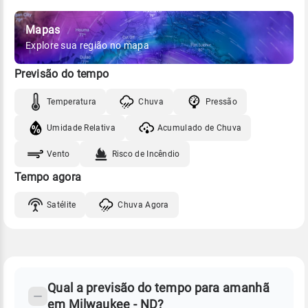
Mapas
Explore sua região no mapa
Previsão do tempo
Temperatura
Chuva
Pressão
Umidade Relativa
Acumulado de Chuva
Vento
Risco de Incêndio
Tempo agora
Satélite
Chuva Agora
FAQ
CLIMA,
PREVISÃO
Qual a previsão do tempo para amanhã
-
DO
em Milwaukee - ND?
TEMPO