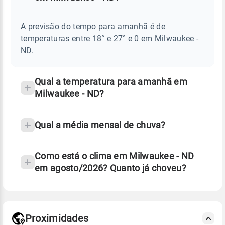
Perguntas
AMANHÃ
E
frequentes
NOTÍCIAS
EM
A previsão do tempo para amanhã é de
sobre
MILWAUKEE
temperaturas entre 18° e 27° e 0 em Milwaukee -
-
chuva
ND
ND.
e
temperatura
Qual a temperatura para amanhã em
Milwaukee - ND?
Qual a média mensal de chuva?
Como está o clima em Milwaukee - ND
em agosto/2026? Quanto já choveu?
Fonte: 30 anos de dados de reanálise ERA5.
Proximidades