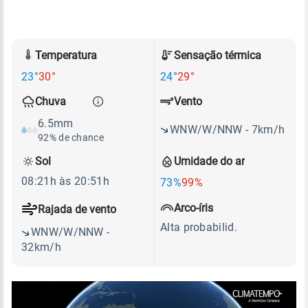
Temperatura
Sensação térmica
23°
30°
24°
29°
Vento
Chuva
6.5mm
WNW/W/NNW - 7km/h
92% de chance
Sol
Umidade do ar
08:21h às 20:51h
73%
99%
Arco-íris
Rajada de vento
Alta probabilid.
WNW/W/NNW -
32km/h