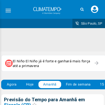
Faç
seu
logi
São Paulo, SP
El Niño El Niño já é forte e ganhará mais força
arrow_forward
newspaper
até a primavera
Agora
Hoje
Amanhã
Fim de semana
15 
Previsão do Tempo para Amanhã
em