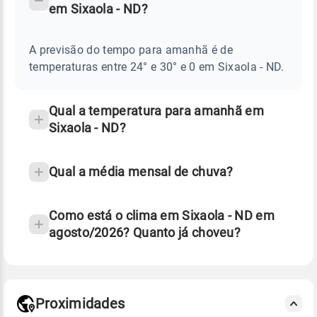
em Sixaola - ND?
TEMPO
Perguntas
AMANHÃ
E
frequentes
NOTÍCIAS
EM
A previsão do tempo para amanhã é de
sobre
SIXAOLA
temperaturas entre 24° e 30° e 0 em Sixaola - ND.
-
chuva
ND
e
temperatura
Qual a temperatura para amanhã em
Sixaola - ND?
Qual a média mensal de chuva?
Como está o clima em Sixaola - ND em
agosto/2026? Quanto já choveu?
Fonte: 30 anos de dados de reanálise ERA5.
Proximidades