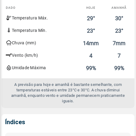
DADO
HOJE
AMANHÃ
Comparativo
29°
30°
Temperatura Máx.
entre
a
previsão
23°
23°
Temperatura Mín.
de
hoje
14mm
7mm
Chuva (mm)
e
amanhã
4
7
Vento (km/h)
99%
99%
Umidade Máxima
A previsão para hoje e amanhã é bastante semelhante, com
temperaturas estáveis entre 23°C e 30°C. A chuva diminui
amanhã, enquanto vento e umidade permanecem praticamente
iguais.
Índices