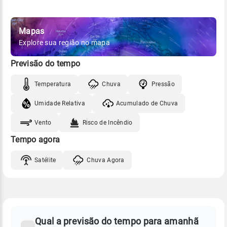
Mapas
Explore sua região no mapa
Previsão do tempo
Temperatura
Chuva
Pressão
Umidade Relativa
Acumulado de Chuva
Vento
Risco de Incêndio
Tempo agora
Satélite
Chuva Agora
FAQ
CLIMA,
PREVISÃO
Qual a previsão do tempo para amanhã
-
DO