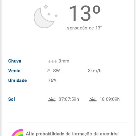
13º
Enviar
Enviar
Enviar
Enviar
Enviar
Enviar
sensação de
13
°
Chuva
0mm
Vento
SW
3km/h
Umidade
76%
Sol
07:07:59h
18:09:09h
Alta probabilidade
de formação de
arco-íris
!