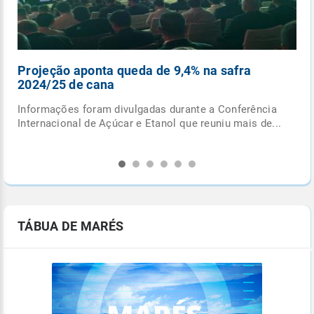
eção aponta queda de 9,4% na safra
Ciclone e
4/25 de cana
entre o RS
rmações foram divulgadas durante a Conferência
Confira alg
nacional de Açúcar e Etanol que reuniu mais de...
este o ciclo
TÁBUA DE MARÉS