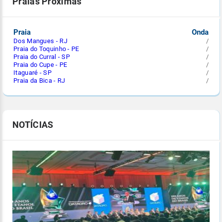
Praias Próximas
Praia
Onda
Dos Mangues - RJ
/
Praia do Toquinho - PE
/
Praia do Curral - SP
/
Praia do Cupe - PE
/
Itaguaré - SP
/
Praia da Bica - RJ
/
NOTÍCIAS