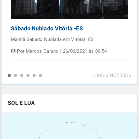
Sábado Nublado Vitória -ES
P
Manhã Sábado Nublada em Vitória, ES
Fi
di
Por
Marcos Canuto | 26/06/2021 às 09:54
+ MAIS NOTÍCIAS
SOL E LUA