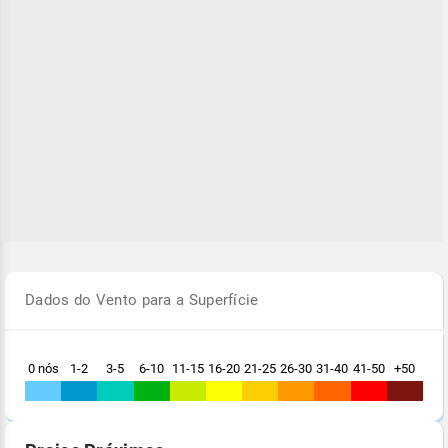
Dados do Vento para a Superfície
0 nós
1-2
3-5
6-10
11-15
16-20
21-25
26-30
31-40
41-50
+50