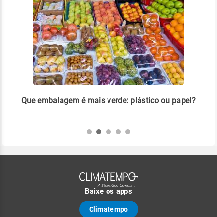
 em
Que embalagem é mais verde: plástico ou papel?
Liv
pla
Baixe os apps
Climatempo