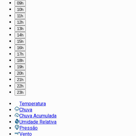
09h
10h
11h
12h
13h
14h
15h
16h
17h
18h
19h
20h
21h
22h
23h
Temperatura
Chuva
Chuva Acumulada
Umidade Relativa
Pressão
Vento