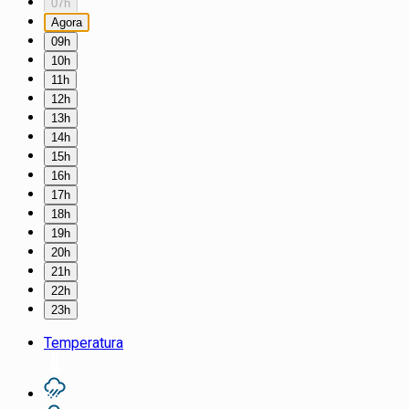
07h
Agora
09h
10h
11h
12h
13h
14h
15h
16h
17h
18h
19h
20h
21h
22h
23h
Temperatura