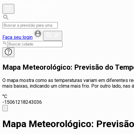
Faça seu login
Mapa Meteorológico: Previsão do Temp
O mapa mostra como as temperaturas variam em diferentes regi
mais baixas, indicando um clima mais frio. Por outro lado, na
°C
-15
0
6
12
18
24
30
36
Mapa Meteorológico: Previsã