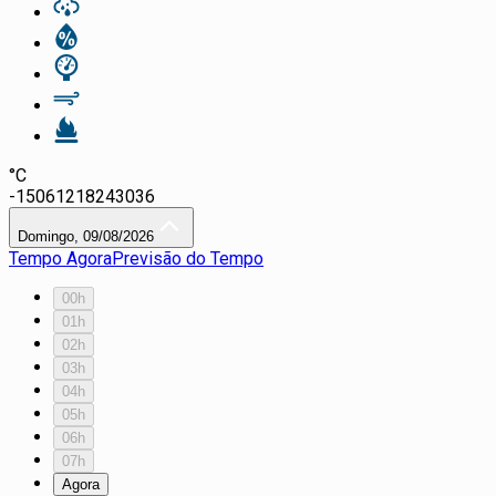
°C
-15
0
6
12
18
24
30
36
Domingo, 09/08/2026
Tempo Agora
Previsão do Tempo
00h
01h
02h
03h
04h
05h
06h
07h
Agora