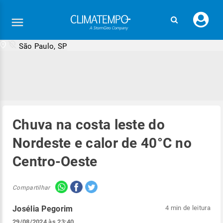
Faç
seu
logi
São Paulo, SP
Chuva na costa leste do
Nordeste e calor de 40°C no
Centro-Oeste
Compartilhar
Josélia Pegorim
4 min de leitura
29/08/2024 às 23:40