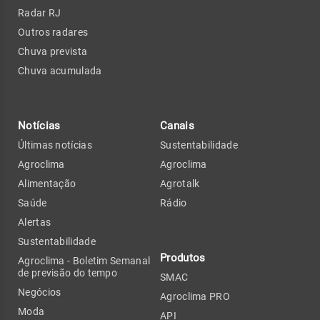
Radar RJ
Outros radares
Chuva prevista
Chuva acumulada
Notícias
Canais
Últimas notícias
Sustentabilidade
Agroclima
Agroclima
Alimentação
Agrotalk
Saúde
Rádio
Alertas
Sustentabilidade
Produtos
Agroclima - Boletim Semanal
de previsão do tempo
SMAC
Negócios
Agroclima PRO
Moda
API