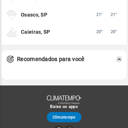
Osasco, SP
21°
21°
Caieiras, SP
20°
20°
Recomendados para você
Baixe os apps
Climatempo