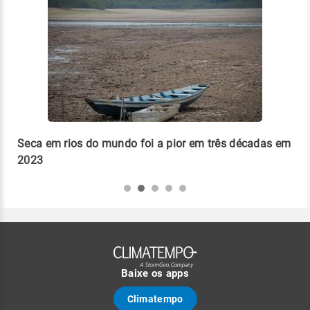
 em
Que embalagem é mais verde: plástico ou papel?
Liv
pla
Baixe os apps
Climatempo