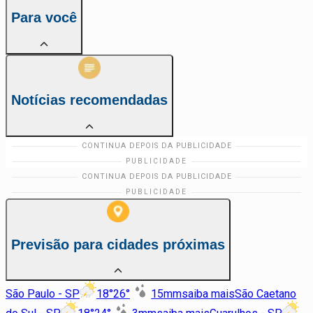
Para você
Notícias recomendadas
Previsão para cidades próximas
São Paulo - SP
18
°
26
°
15
mm
saiba mais
São Caetano