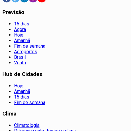
Previsão
15 dias
Agora
Hoje
Amanhã
Fim de semana
Aeroportos
Brasil
Vento
Hub de Cidades
Hoje
Amanhã
15 dias
Fim de semana
Clima
Climatologia
Diferença entre tempo e clima