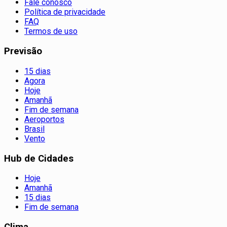
Fale conosco
Política de privacidade
FAQ
Termos de uso
Previsão
15 dias
Agora
Hoje
Amanhã
Fim de semana
Aeroportos
Brasil
Vento
Hub de Cidades
Hoje
Amanhã
15 dias
Fim de semana