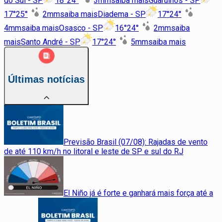
do Sul - SP
18
°
24
°
3
mm
saiba mais
Guarulhos - SP
17
°
25
°
2
mm
saiba mais
Diadema - SP
17
°
24
°
4
mm
saiba mais
Osasco - SP
16
°
24
°
2
mm
saiba
mais
Santo André - SP
17
°
24
°
5
mm
saiba mais
Últimas notícias
Previsão Brasil (07/08): Rajadas de vento
de até 110 km/h no litoral e leste de SP e sul do RJ
El Niño já é forte e ganhará mais força até a