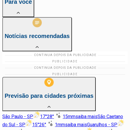
Para você
Notícias recomendadas
Previsão para cidades próximas
São Paulo - SP
17
°
28
°
15
mm
saiba mais
São Caetano
do Sul - SP
15
°
26
°
1
mm
saiba mais
Guarulhos - SP