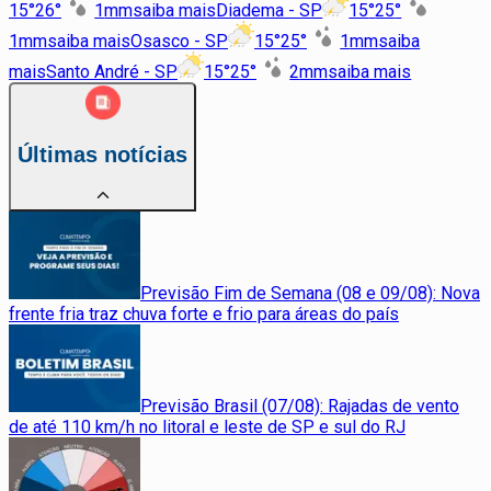
15
°
26
°
1
mm
saiba mais
Diadema - SP
15
°
25
°
1
mm
saiba mais
Osasco - SP
15
°
25
°
1
mm
saiba
mais
Santo André - SP
15
°
25
°
2
mm
saiba mais
Últimas notícias
Previsão Fim de Semana (08 e 09/08): Nova
frente fria traz chuva forte e frio para áreas do país
Previsão Brasil (07/08): Rajadas de vento
de até 110 km/h no litoral e leste de SP e sul do RJ