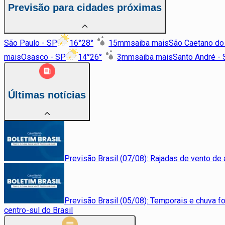
Previsão para cidades próximas
São Paulo - SP
16
°
28
°
15
mm
saiba mais
São Caetano do 
mais
Osasco - SP
14
°
26
°
3
mm
saiba mais
Santo André -
Últimas notícias
Previsão Brasil (07/08): Rajadas de vento de 
Previsão Brasil (05/08): Temporais e chuva f
centro-sul do Brasil