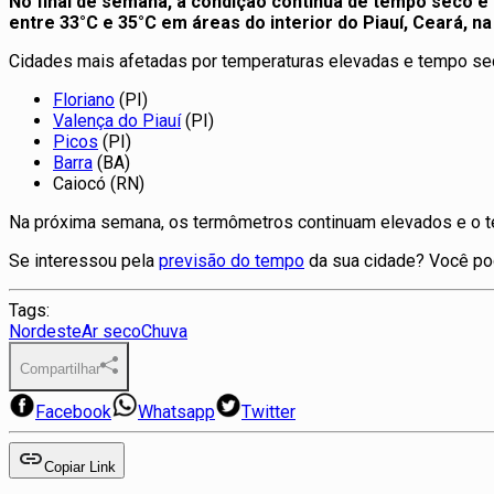
No final de semana, a condição continua de tempo seco e
entre 33°C e 35°C em áreas do interior do Piauí, Ceará, na
Cidades mais afetadas por temperaturas elevadas e tempo se
Floriano
(PI)
Valença do Piauí
(PI)
Picos
(PI)
Barra
(BA)
Caiocó (RN)
Na próxima semana, os termômetros continuam elevados e o tem
Se interessou pela
previsão do tempo
da sua cidade? Você pod
Tags:
Nordeste
Ar seco
Chuva
Compartilhar
Facebook
Whatsapp
Twitter
Copiar Link