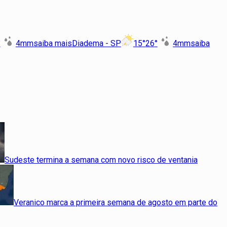
°
4
mm
saiba mais
Diadema - SP
15
°
26
°
4
mm
saiba
Sudeste termina a semana com novo risco de ventania
Veranico marca a primeira semana de agosto em parte do