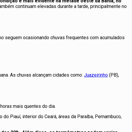
condição é mais evidente na metade oeste da Bahia, no
ambém continuam elevadas durante a tarde, principalmente no
 oceano seguem ocasionando chuvas frequentes com acumulados
semana. As chuvas alcançam cidades como:
Juazeirinho
(PB),
 horas mais quentes do dia.
 do Piauí, interior do Ceará, áreas da Paraíba, Pernambuco,