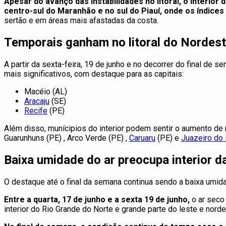
Apesar do avanço das instabilidades no litoral, o interi
centro-sul do Maranhão e no sul do Piauí, onde os índices
sertão e em áreas mais afastadas da costa.
Temporais ganham no litoral do Nordes
A partir da sexta-feira, 19 de junho e no decorrer do final 
mais significativos, com destaque para as capitais:
Macéio (AL)
Aracaju
(SE)
Recife
(PE)
Além disso, munícipios do interior podem sentir o aumento de
Guarunhuns (PE) , Arco Verde (PE) ,
Caruaru
(PE) e
Juazeiro do 
Baixa umidade do ar preocupa interior d
O destaque até o final da semana continua sendo a baixa umida
Entre a quarta, 17 de junho e a sexta 19 de junho,
o ar seco 
interior do Rio Grande do Norte e grande parte do leste e norde