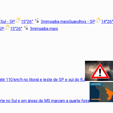
Sul - SP
15
°
26
°
3
mm
saiba mais
Guarulhos - SP
14
°
26
 SP
15
°
26
°
3
mm
saiba mais
até 110 km/h no litoral e leste de SP e sul do RJ
orte no Sul e em áreas de MS marcam a quarta-feira