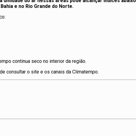
 a umidade do ar nessas áreas pode alcançar indíces abai
 Bahia e no Rio Grande do Norte.
co:
po continua seco no interior da região.
e consultar o site e os canais da Climatempo.