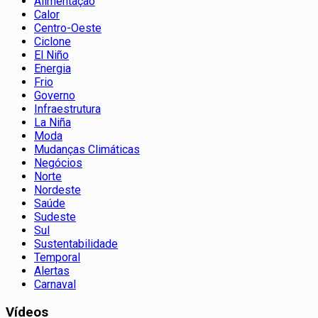
Alimentação
Calor
Centro-Oeste
Ciclone
El Niño
Energia
Frio
Governo
Infraestrutura
La Niña
Moda
Mudanças Climáticas
Negócios
Norte
Nordeste
Saúde
Sudeste
Sul
Sustentabilidade
Temporal
Alertas
Carnaval
Vídeos