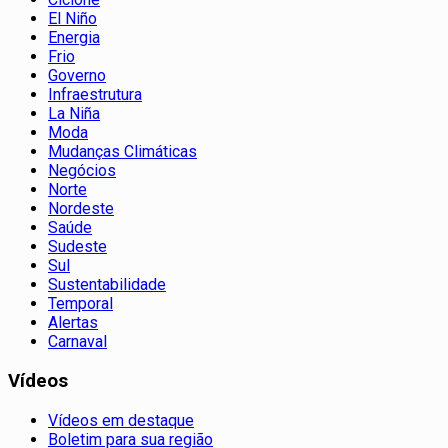
El Niño
Energia
Frio
Governo
Infraestrutura
La Niña
Moda
Mudanças Climáticas
Negócios
Norte
Nordeste
Saúde
Sudeste
Sul
Sustentabilidade
Temporal
Alertas
Carnaval
Vídeos
Vídeos em destaque
Boletim para sua região