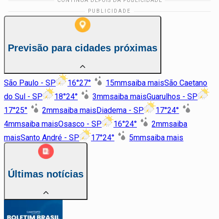
Previsão para cidades próximas
São Paulo - SP
16
°
27
°
15
mm
saiba mais
São Caetano
do Sul - SP
18
°
24
°
3
mm
saiba mais
Guarulhos - SP
17
°
25
°
2
mm
saiba mais
Diadema - SP
17
°
24
°
4
mm
saiba mais
Osasco - SP
16
°
24
°
2
mm
saiba
mais
Santo André - SP
17
°
24
°
5
mm
saiba mais
Últimas notícias