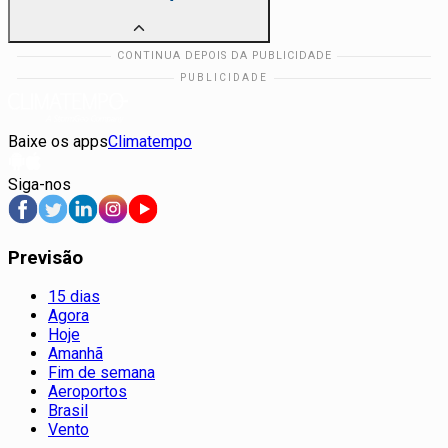
Baixe os apps
Climatempo
Siga-nos
Previsão
15 dias
Agora
Hoje
Amanhã
Fim de semana
Aeroportos
Brasil
Vento