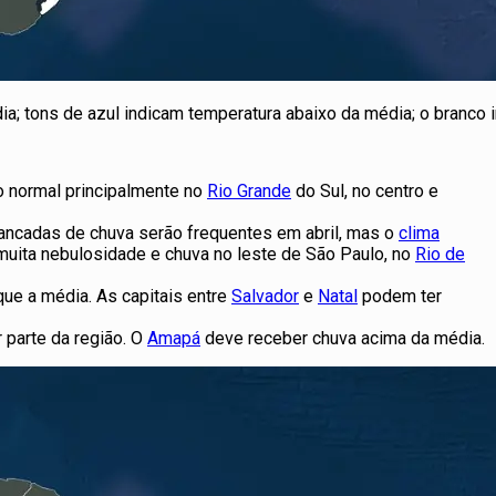
; tons de azul indicam temperatura abaixo da média; o branco i
o normal principalmente no
Rio Grande
do Sul, no centro e
ancadas de chuva serão frequentes em abril, mas o
clima
muita nebulosidade e chuva no leste de São Paulo, no
Rio de
ue a média. As capitais entre
Salvador
e
Natal
podem ter
 parte da região. O
Amapá
deve receber chuva acima da média.