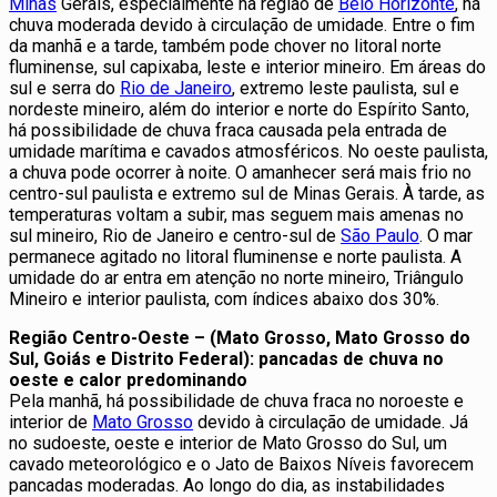
Minas
Gerais, especialmente na região de
Belo Horizonte
, há
chuva moderada devido à circulação de umidade. Entre o fim
da manhã e a tarde, também pode chover no litoral norte
fluminense, sul capixaba, leste e interior mineiro. Em áreas do
sul e serra do
Rio de Janeiro
, extremo leste paulista, sul e
nordeste mineiro, além do interior e norte do Espírito Santo,
há possibilidade de chuva fraca causada pela entrada de
umidade marítima e cavados atmosféricos. No oeste paulista,
a chuva pode ocorrer à noite. O amanhecer será mais frio no
centro-sul paulista e extremo sul de Minas Gerais. À tarde, as
temperaturas voltam a subir, mas seguem mais amenas no
sul mineiro, Rio de Janeiro e centro-sul de
São Paulo
. O mar
permanece agitado no litoral fluminense e norte paulista. A
umidade do ar entra em atenção no norte mineiro, Triângulo
Mineiro e interior paulista, com índices abaixo dos 30%.
Região Centro-Oeste – (Mato Grosso, Mato Grosso do
Sul, Goiás e Distrito Federal): pancadas de chuva no
oeste e calor predominando
Pela manhã, há possibilidade de chuva fraca no noroeste e
interior de
Mato Grosso
devido à circulação de umidade. Já
no sudoeste, oeste e interior de Mato Grosso do Sul, um
cavado meteorológico e o Jato de Baixos Níveis favorecem
pancadas moderadas. Ao longo do dia, as instabilidades