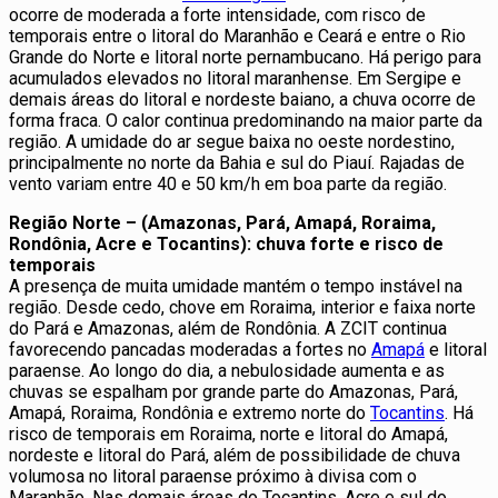
ocorre de moderada a forte intensidade, com risco de
temporais entre o litoral do Maranhão e Ceará e entre o Rio
Grande do Norte e litoral norte pernambucano. Há perigo para
acumulados elevados no litoral maranhense. Em Sergipe e
demais áreas do litoral e nordeste baiano, a chuva ocorre de
forma fraca. O calor continua predominando na maior parte da
região. A umidade do ar segue baixa no oeste nordestino,
principalmente no norte da Bahia e sul do Piauí. Rajadas de
vento variam entre 40 e 50 km/h em boa parte da região.
Região Norte – (Amazonas, Pará, Amapá, Roraima,
Rondônia, Acre e Tocantins): chuva forte e risco de
temporais
A presença de muita umidade mantém o tempo instável na
região. Desde cedo, chove em Roraima, interior e faixa norte
do Pará e Amazonas, além de Rondônia. A ZCIT continua
favorecendo pancadas moderadas a fortes no
Amapá
e litoral
paraense. Ao longo do dia, a nebulosidade aumenta e as
chuvas se espalham por grande parte do Amazonas, Pará,
Amapá, Roraima, Rondônia e extremo norte do
Tocantins
. Há
risco de temporais em Roraima, norte e litoral do Amapá,
nordeste e litoral do Pará, além de possibilidade de chuva
volumosa no litoral paraense próximo à divisa com o
Maranhão. Nas demais áreas do Tocantins, Acre e sul do