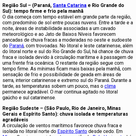
Região Sul – (Paraná,
Santa Catarina
e Rio Grande do
Sul): tempo firme e frio pela manhã
O dia começa com tempo estável em grande parte da região,
com predomínio de sol entre poucas nuvens. Entre a tarde e a
noite, áreas de instabilidade associadas a um cavado
meteorológico e ao Jato de Baixos Níveis favorecem
pancadas de chuva fracas a moderadas no oeste e sudoeste
do
Paraná
, com trovoadas. No litoral e leste catarinense, além
do litoral norte e sul do Rio Grande do Sul, há chance de chuva
fraca e isolada devido à circulação marítima e à passagem de
uma frente fria oceânica. O restante da região segue com
tempo firme. As mínimas ficam mais baixas pela manhã, com
sensação de frio e possibilidade de geada em áreas de
serra, interior catarinense e extremo sul do Paraná. Durante a
tarde, as temperaturas sobem um pouco, mas o
clima
permanece agradável. O mar continua agitado no litoral
gaúcho e sul catarinense.
Região Sudeste – (São Paulo, Rio de Janeiro, Minas
Gerais e Espírito Santo): chuva isolada e temperaturas
agradáveis
A circulação de ventos marítimos favorece chuva fraca e
isolada no litoral norte do
Espírito Santo
desde cedo. Em