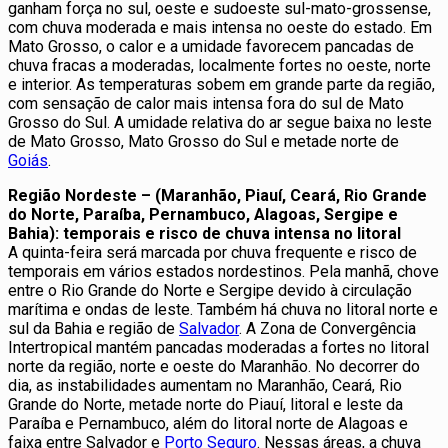
ganham força no sul, oeste e sudoeste sul-mato-grossense,
com chuva moderada e mais intensa no oeste do estado. Em
Mato Grosso, o calor e a umidade favorecem pancadas de
chuva fracas a moderadas, localmente fortes no oeste, norte
e interior. As temperaturas sobem em grande parte da região,
com sensação de calor mais intensa fora do sul de Mato
Grosso do Sul. A umidade relativa do ar segue baixa no leste
de Mato Grosso, Mato Grosso do Sul e metade norte de
Goiás
.
Região Nordeste – (Maranhão, Piauí, Ceará, Rio Grande
do Norte, Paraíba, Pernambuco, Alagoas, Sergipe e
Bahia): temporais e risco de chuva intensa no litoral
A quinta-feira será marcada por chuva frequente e risco de
temporais em vários estados nordestinos. Pela manhã, chove
entre o Rio Grande do Norte e Sergipe devido à circulação
marítima e ondas de leste. Também há chuva no litoral norte e
sul da Bahia e região de
Salvador
. A Zona de Convergência
Intertropical mantém pancadas moderadas a fortes no litoral
norte da região, norte e oeste do Maranhão. No decorrer do
dia, as instabilidades aumentam no Maranhão, Ceará, Rio
Grande do Norte, metade norte do Piauí, litoral e leste da
Paraíba e Pernambuco, além do litoral norte de Alagoas e
faixa entre Salvador e
Porto Seguro
. Nessas áreas, a chuva