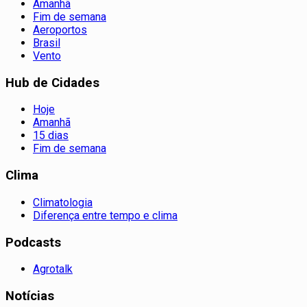
Amanhã
Fim de semana
Aeroportos
Brasil
Vento
Hub de Cidades
Hoje
Amanhã
15 dias
Fim de semana
Clima
Climatologia
Diferença entre tempo e clima
Podcasts
Agrotalk
Notícias