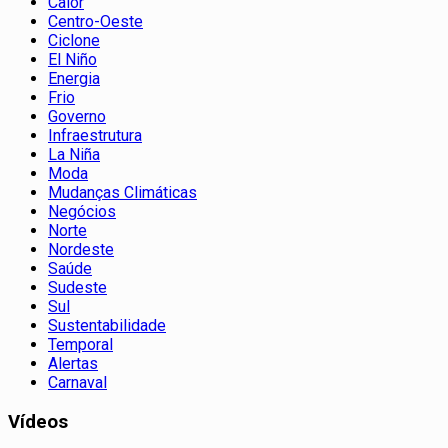
Calor
Centro-Oeste
Ciclone
El Niño
Energia
Frio
Governo
Infraestrutura
La Niña
Moda
Mudanças Climáticas
Negócios
Norte
Nordeste
Saúde
Sudeste
Sul
Sustentabilidade
Temporal
Alertas
Carnaval
Vídeos