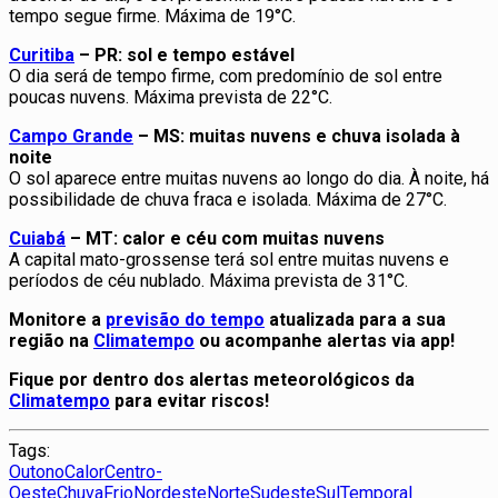
tempo segue firme. Máxima de 19°C.
Curitiba
– PR: sol e tempo estável
O dia será de tempo firme, com predomínio de sol entre
poucas nuvens. Máxima prevista de 22°C.
Campo Grande
– MS: muitas nuvens e chuva isolada à
noite
O sol aparece entre muitas nuvens ao longo do dia. À noite, há
possibilidade de chuva fraca e isolada. Máxima de 27°C.
Cuiabá
– MT: calor e céu com muitas nuvens
A capital mato-grossense terá sol entre muitas nuvens e
períodos de céu nublado. Máxima prevista de 31°C.
Monitore a
previsão do tempo
atualizada para a sua
região na
Climatempo
ou acompanhe alertas via app!
Fique por dentro dos alertas meteorológicos da
Climatempo
para evitar riscos!
Tags:
Outono
Calor
Centro-
Oeste
Chuva
Frio
Nordeste
Norte
Sudeste
Sul
Temporal