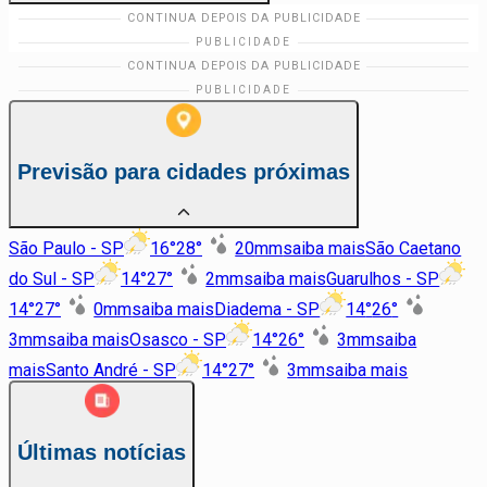
Previsão para cidades próximas
São Paulo - SP
16
°
28
°
20
mm
saiba mais
São Caetano
do Sul - SP
14
°
27
°
2
mm
saiba mais
Guarulhos - SP
14
°
27
°
0
mm
saiba mais
Diadema - SP
14
°
26
°
3
mm
saiba mais
Osasco - SP
14
°
26
°
3
mm
saiba
mais
Santo André - SP
14
°
27
°
3
mm
saiba mais
Últimas notícias