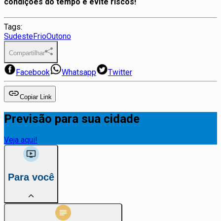
condições do tempo e evite riscos!
Tags:
Sudeste
Frio
Outono
Compartilhar
Facebook
Whatsapp
Twitter
Copiar Link
Previsão para sua cidade
Veja aqui!
Para você