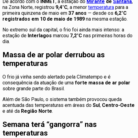
De acordo com o
INMET
, a estação do
Mirante
de
Santana
,
na Zona Norte, registrou
9,4°C
, a menor
temperatura
para a
primeira quinzena de maio em
37 anos
— desde os
6,2°C
registrados em 10 de maio de 1989
na mesma estação.
No extremo sul da capital, o frio foi ainda mais intenso: a
estação de
Interlagos
marcou
7,2°C
nas primeiras horas do
dia.
Massa de ar polar derrubou as
temperaturas
O frio já vinha sendo alertado pela Climatempo e é
consequência da atuação de uma
forte massa de ar polar
sobre grande parte do Brasil.
Além de São Paulo, o sistema também provocou queda
acentuada das temperaturas em áreas do
Sul
,
Centro-Oeste
e até da
Região Norte
.
Semana terá “gangorra” nas
temperaturas