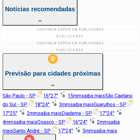
Notícias recomendadas
Previsão para cidades próximas
São Paulo - SP
16
°
27
°
15
mm
saiba mais
São Caetano
do Sul - SP
18
°
24
°
3
mm
saiba mais
Guarulhos - SP
17
°
25
°
2
mm
saiba mais
Diadema - SP
17
°
24
°
4
mm
saiba mais
Osasco - SP
16
°
24
°
2
mm
saiba
mais
Santo André - SP
17
°
24
°
5
mm
saiba mais