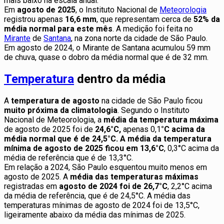
mais baixo na escala anual.
Em
agosto de 2025
, o Instituto Nacional de
Meteorologia
registrou apenas
16,6 mm
, que representam cerca de
52% da
média normal para este mês
. A medição foi feita no
Mirante
de
Santana
, na zona norte da cidade de São Paulo.
Em agosto de 2024, o Mirante de Santana acumulou 59 mm
de chuva, quase o dobro da média normal que é de 32 mm.
Temperatura
dentro da média
A
temperatura de agosto
na cidade de São Paulo ficou
muito próxima da climatologia
. Segundo o Instituto
Nacional de Meteorologia, a
média da temperatura máxima
de agosto de 2025 foi de
24,6°C,
apenas 0,1
°C
acima da
média normal que é de 24,5°C. A média da temperatura
mínima de agosto de 2025 ficou em
13,6°C
, 0,3°C acima da
média de referência que é de 13,3°C.
Em relação a 2024, São Paulo esquentou muito menos em
agosto de 2025. A
média das temperaturas máximas
registradas em
agosto de 2024 foi de 26,7°C
, 2,2°C acima
da média de referência, que é de 24,5°C. A média das
temperaturas mínimas de agosto de 2024 foi de 13,5°C,
ligeiramente abaixo da média das mínimas de 2025.