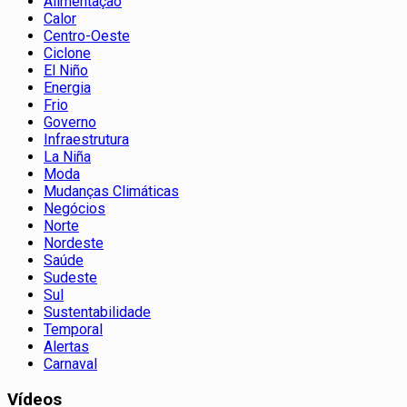
Alimentação
Calor
Centro-Oeste
Ciclone
El Niño
Energia
Frio
Governo
Infraestrutura
La Niña
Moda
Mudanças Climáticas
Negócios
Norte
Nordeste
Saúde
Sudeste
Sul
Sustentabilidade
Temporal
Alertas
Carnaval
Vídeos