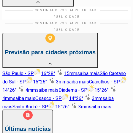
Previsão para cidades próximas
São Paulo - SP
16
°
28
°
15
mm
saiba mais
São Caetano
do Sul - SP
15
°
26
°
3
mm
saiba mais
Guarulhos - SP
14
°
26
°
4
mm
saiba mais
Diadema - SP
15
°
26
°
4
mm
saiba mais
Osasco - SP
14
°
26
°
3
mm
saiba
mais
Santo André - SP
15
°
26
°
3
mm
saiba mais
Últimas notícias