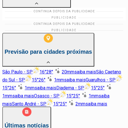
Previsão para cidades próximas
São Paulo - SP
16
°
28
°
20
mm
saiba mais
São Caetano
do Sul - SP
15
°
26
°
1
mm
saiba mais
Guarulhos - SP
15
°
26
°
1
mm
saiba mais
Diadema - SP
15
°
25
°
1
mm
saiba mais
Osasco - SP
15
°
25
°
1
mm
saiba
mais
Santo André - SP
15
°
25
°
2
mm
saiba mais
Últimas notícias