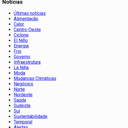
Notícias
Últimas notícias
Alimentação
Calor
Centro-Oeste
Ciclone
El Niño
Energia
Frio
Governo
Infraestrutura
La Niña
Moda
Mudanças Climáticas
Negócios
Norte
Nordeste
Saúde
Sudeste
Sul
Sustentabilidade
Temporal
Alertas