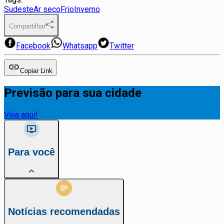
Sudeste
Ar seco
Frio
Inverno
Compartilhar
Facebook
Whatsapp
Twitter
Copiar Link
Previsão para sua cidade
Veja aqui!
Para você
Notícias recomendadas