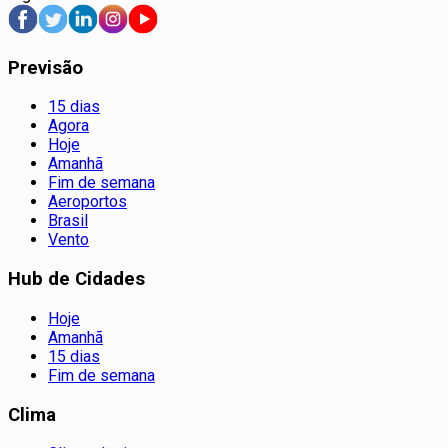
Previsão
15 dias
Agora
Hoje
Amanhã
Fim de semana
Aeroportos
Brasil
Vento
Hub de Cidades
Hoje
Amanhã
15 dias
Fim de semana
Clima