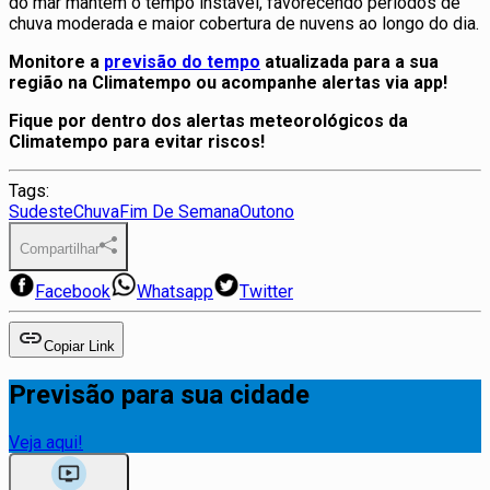
do mar mantém o tempo instável, favorecendo períodos de
chuva moderada e maior cobertura de nuvens ao longo do dia.
Monitore a
previsão do tempo
atualizada para a sua
região na Climatempo ou acompanhe alertas via app!
Fique por dentro dos alertas meteorológicos da
Climatempo para evitar riscos!
Tags:
Sudeste
Chuva
Fim De Semana
Outono
Compartilhar
Facebook
Whatsapp
Twitter
Copiar Link
Previsão para sua cidade
Veja aqui!