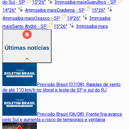
do Sul - SP
15
°
26
°
3
mm
saiba mais
Guarulhos - SP
14
°
26
°
4
mm
saiba mais
Diadema - SP
15
°
26
°
4
mm
saiba mais
Osasco - SP
14
°
26
°
3
mm
saiba
mais
Santo André - SP
15
°
26
°
3
mm
saiba mais
Últimas notícias
Previsão Brasil (07/08): Rajadas de vento
de até 110 km/h no litoral e leste de SP e sul do RJ
Previsão Brasil (06/08): Frente fria avança
pelo Sul e aumenta o risco de temporais e ventania