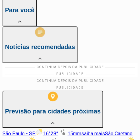
Para você
Notícias recomendadas
Previsão para cidades próximas
São Paulo - SP
16
°
28
°
15
mm
saiba mais
São Caetano