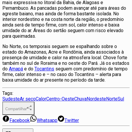
mais expressiva no litoral da Bahia, de Alagoas e
Pernambuco. As pancadas podem avançar até para áreas do
agreste baiano, mas ainda de forma bastante isolada. No
interior nordestino e na costa norte da região, o predomínio
ainda será de tempo firme, com sol, calor intenso e baixa
umidade do ar. Áreas do sertão seguem com risco elevado
para queimadas.
No Norte, os temporais seguem se espalhando sobre o
estado do Amazonas, Acre e Rondônia, ainda associados à
presença de umidade e calor na atmosfera local. Chove forte
também no sul de Roraima e no oeste do Pará. Já os estados
do
Amapá
e do
Tocantins
seguem com predomínio de tempo
firme, calor intenso e – no caso do Tocantins – alerta para
baixa umidade do ar presente no período da tarde.
Tags:
Sudeste
Ar seco
Calor
Centro-Oeste
Chuva
Nordeste
Norte
Sul
Compartilhar
Facebook
Whatsapp
Twitter