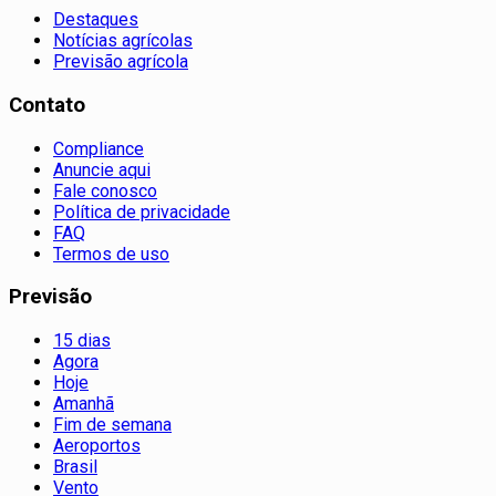
Destaques
Notícias agrícolas
Previsão agrícola
Contato
Compliance
Anuncie aqui
Fale conosco
Política de privacidade
FAQ
Termos de uso
Previsão
15 dias
Agora
Hoje
Amanhã
Fim de semana
Aeroportos
Brasil
Vento