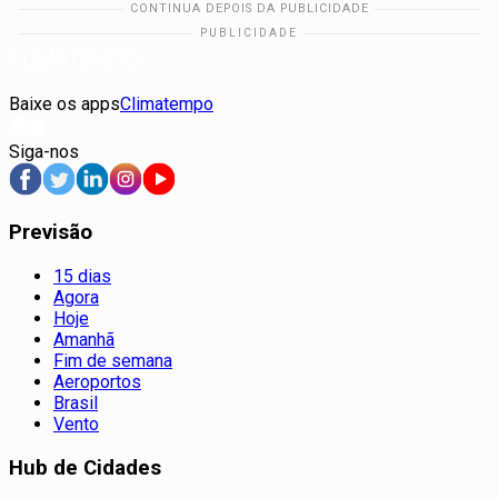
Baixe os apps
Climatempo
Siga-nos
Previsão
15 dias
Agora
Hoje
Amanhã
Fim de semana
Aeroportos
Brasil
Vento
Hub de Cidades