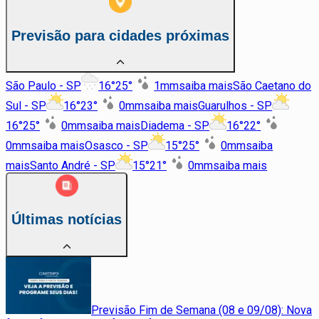
Previsão para cidades próximas
São Paulo - SP
16
°
25
°
1
mm
saiba mais
São Caetano do
Sul - SP
16
°
23
°
0
mm
saiba mais
Guarulhos - SP
16
°
25
°
0
mm
saiba mais
Diadema - SP
16
°
22
°
0
mm
saiba mais
Osasco - SP
15
°
25
°
0
mm
saiba
mais
Santo André - SP
15
°
21
°
0
mm
saiba mais
Últimas notícias
Previsão Fim de Semana (08 e 09/08): Nova