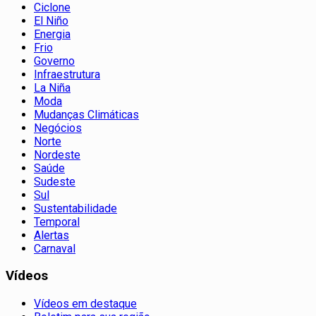
Ciclone
El Niño
Energia
Frio
Governo
Infraestrutura
La Niña
Moda
Mudanças Climáticas
Negócios
Norte
Nordeste
Saúde
Sudeste
Sul
Sustentabilidade
Temporal
Alertas
Carnaval
Vídeos
Vídeos em destaque