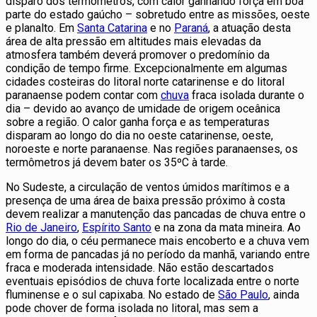
disparo dos termômetros, com calor ganhando força em boa
parte do estado gaúcho – sobretudo entre as missões, oeste
e planalto. Em
Santa Catarina
e no
Paraná
, a atuação desta
área de alta pressão em altitudes mais elevadas da
atmosfera também deverá promover o predomínio da
condição de tempo firme. Excepcionalmente em algumas
cidades costeiras do litoral norte catarinense e do litoral
paranaense podem contar com
chuva
fraca isolada durante o
dia – devido ao avanço de umidade de origem oceânica
sobre a região. O calor ganha força e as temperaturas
disparam ao longo do dia no oeste catarinense, oeste,
noroeste e norte paranaense. Nas regiões paranaenses, os
termômetros já devem bater os 35ºC à tarde.
No Sudeste, a circulação de ventos úmidos marítimos e a
presença de uma área de baixa pressão próximo à costa
devem realizar a manutenção das pancadas de chuva entre o
Rio de Janeiro
,
Espírito Santo
e na zona da mata mineira. Ao
longo do dia, o céu permanece mais encoberto e a chuva vem
em forma de pancadas já no período da manhã, variando entre
fraca e moderada intensidade. Não estão descartados
eventuais episódios de chuva forte localizada entre o norte
fluminense e o sul capixaba. No estado de
São Paulo
, ainda
pode chover de forma isolada no litoral, mas sem a