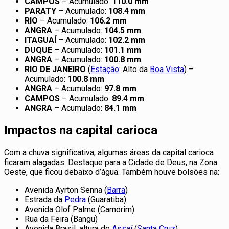
CAMPOS
– Acumulado:
110.0 mm
PARATY
– Acumulado:
108.4 mm
RIO
– Acumulado:
106.2 mm
ANGRA
– Acumulado:
104.5 mm
ITAGUAÍ
– Acumulado:
102.2 mm
DUQUE
– Acumulado:
101.1 mm
ANGRA
– Acumulado:
100.8 mm
RIO DE JANEIRO
(
Estação
: Alto da
Boa Vista
) –
Acumulado:
100.8 mm
ANGRA
– Acumulado:
97.8 mm
CAMPOS
– Acumulado:
89.4 mm
ANGRA
– Acumulado:
84.1 mm
Impactos na capital carioca
Com a chuva significativa, algumas áreas da capital carioca
ficaram alagadas. Destaque para a Cidade de Deus, na Zona
Oeste, que ficou debaixo d’água. Também houve bolsões na:
Avenida Ayrton Senna (
Barra
)
Estrada da
Pedra
(Guaratiba)
Avenida Olof Palme (Camorim)
Rua da Feira (Bangu)
Avenida Brasil, altura do
Assaí
(
Santa Cruz
)