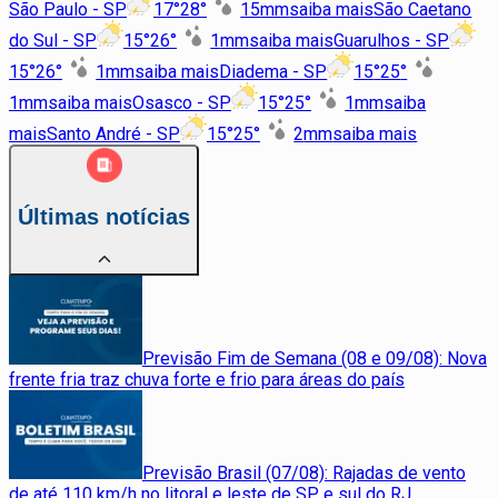
São Paulo - SP
17
°
28
°
15
mm
saiba mais
São Caetano
do Sul - SP
15
°
26
°
1
mm
saiba mais
Guarulhos - SP
15
°
26
°
1
mm
saiba mais
Diadema - SP
15
°
25
°
1
mm
saiba mais
Osasco - SP
15
°
25
°
1
mm
saiba
mais
Santo André - SP
15
°
25
°
2
mm
saiba mais
Últimas notícias
Previsão Fim de Semana (08 e 09/08): Nova
frente fria traz chuva forte e frio para áreas do país
Previsão Brasil (07/08): Rajadas de vento
de até 110 km/h no litoral e leste de SP e sul do RJ