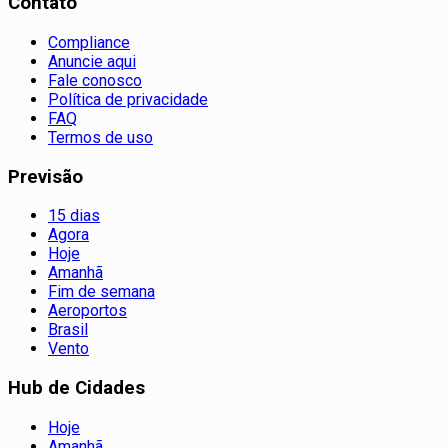
Contato
Compliance
Anuncie aqui
Fale conosco
Política de privacidade
FAQ
Termos de uso
Previsão
15 dias
Agora
Hoje
Amanhã
Fim de semana
Aeroportos
Brasil
Vento
Hub de Cidades
Hoje
Amanhã