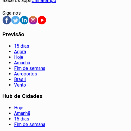
Baixe os apps
Climatempo
Siga-nos
Previsão
15 dias
Agora
Hoje
Amanhã
Fim de semana
Aeroportos
Brasil
Vento
Hub de Cidades
Hoje
Amanhã
15 dias
Fim de semana