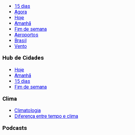
15 dias
Agora
Hoje
Amanhã
Fim de semana
Aeroportos
Brasil
Vento
Hub de Cidades
Hoje
Amanhã
15 dias
Fim de semana
Clima
Climatologia
Diferença entre tempo e clima
Podcasts