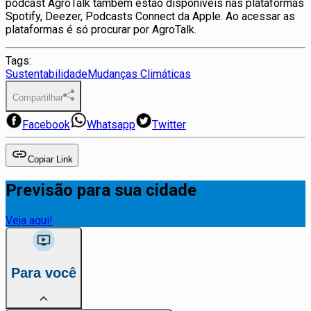
podcast AgroTalk também estão disponíveis nas plataformas
Spotify, Deezer, Podcasts Connect da Apple. Ao acessar as
plataformas é só procurar por AgroTalk.
Tags:
Sustentabilidade
Mudanças Climáticas
Compartilhar
Facebook
Whatsapp
Twitter
Copiar Link
Previsão para sua cidade
Veja aqui!
Para você