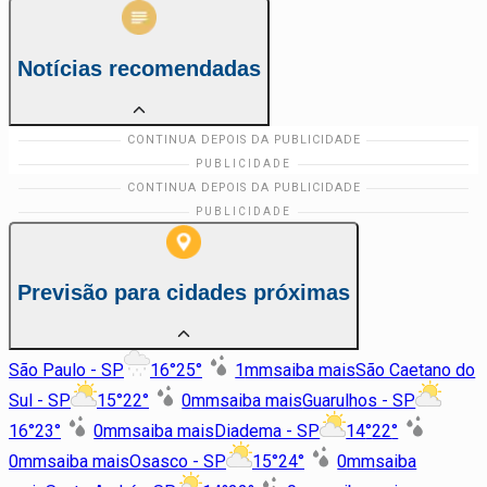
Notícias recomendadas
Previsão para cidades próximas
São Paulo - SP
16
°
25
°
1
mm
saiba mais
São Caetano do
Sul - SP
15
°
22
°
0
mm
saiba mais
Guarulhos - SP
16
°
23
°
0
mm
saiba mais
Diadema - SP
14
°
22
°
0
mm
saiba mais
Osasco - SP
15
°
24
°
0
mm
saiba