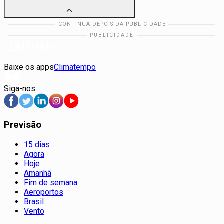
Baixe os apps
Climatempo
Siga-nos
Previsão
15 dias
Agora
Hoje
Amanhã
Fim de semana
Aeroportos
Brasil
Vento