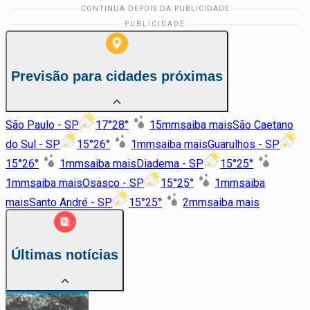
Previsão para cidades próximas
São Paulo - SP
17
°
28
°
15
mm
saiba mais
São Caetano
do Sul - SP
15
°
26
°
1
mm
saiba mais
Guarulhos - SP
15
°
26
°
1
mm
saiba mais
Diadema - SP
15
°
25
°
1
mm
saiba mais
Osasco - SP
15
°
25
°
1
mm
saiba
mais
Santo André - SP
15
°
25
°
2
mm
saiba mais
Últimas notícias