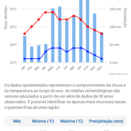
Temp. Min/Max
30°C
150 mm
Precipitação
25°C
100 mm
20°C
50 mm
15°C
0 mm
Jan
Abr
Jul
Out
Mar
Jun
Set
Dez
Fev
Maio
Ago
Nov
Highcharts.com
Os dados apresentados representam o comportamento da chuva e
da temperatura ao longo do ano. As médias climatológicas são
valores calculados a partir de um série de dados de 30 anos
observados. É possível identificar as épocas mais chuvosas/secas
e quentes/frias de uma região.
Mês
Minima (°C)
Máxima (°C)
Precipitação (mm)