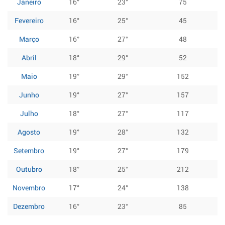
Janeiro
16°
23°
75
Fevereiro
16°
25°
45
Março
16°
27°
48
Abril
18°
29°
52
Maio
19°
29°
152
Junho
19°
27°
157
Julho
18°
27°
117
Agosto
19°
28°
132
Setembro
19°
27°
179
Outubro
18°
25°
212
Novembro
17°
24°
138
Dezembro
16°
23°
85