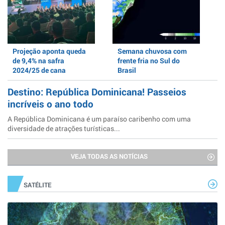
Projeção aponta queda
Semana chuvosa com
de 9,4% na safra
frente fria no Sul do
2024/25 de cana
Brasil
Destino: República Dominicana! Passeios
incríveis o ano todo
A República Dominicana é um paraíso caribenho com uma
diversidade de atrações turísticas...
VEJA TODAS AS NOTÍCIAS
SATÉLITE