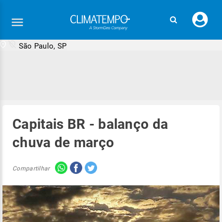
Faç
seu
logi
São Paulo, SP
Capitais BR - balanço da
chuva de março
Compartilhar