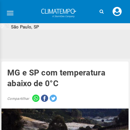
Faç
seu
logi
São Paulo, SP
MG e SP com temperatura
abaixo de 0°C
Compartilhar