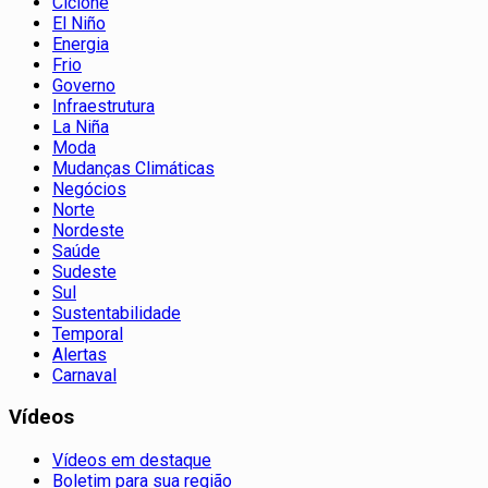
Ciclone
El Niño
Energia
Frio
Governo
Infraestrutura
La Niña
Moda
Mudanças Climáticas
Negócios
Norte
Nordeste
Saúde
Sudeste
Sul
Sustentabilidade
Temporal
Alertas
Carnaval
Vídeos
Vídeos em destaque
Boletim para sua região