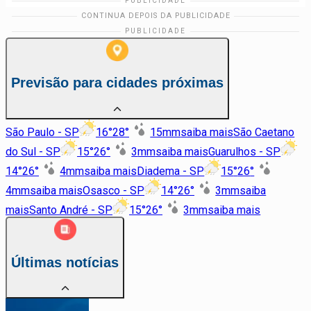
Previsão para cidades próximas
São Paulo - SP
16
°
28
°
15
mm
saiba mais
São Caetano
do Sul - SP
15
°
26
°
3
mm
saiba mais
Guarulhos - SP
14
°
26
°
4
mm
saiba mais
Diadema - SP
15
°
26
°
4
mm
saiba mais
Osasco - SP
14
°
26
°
3
mm
saiba
mais
Santo André - SP
15
°
26
°
3
mm
saiba mais
Últimas notícias