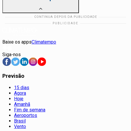
Baixe os apps
Climatempo
Siga-nos
Previsão
15 dias
Agora
Hoje
Amanhã
Fim de semana
Aeroportos
Brasil
Vento