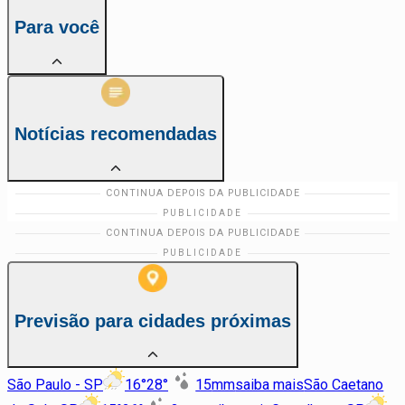
Para você
Notícias recomendadas
Previsão para cidades próximas
São Paulo - SP
16
°
28
°
15
mm
saiba mais
São Caetano