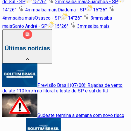
do Sul - SP
15
°
26
°
3
mm
saiba mais
Guarulhos - SP
14
°
26
°
4
mm
saiba mais
Diadema - SP
15
°
26
°
4
mm
saiba mais
Osasco - SP
14
°
26
°
3
mm
saiba
mais
Santo André - SP
15
°
26
°
3
mm
saiba mais
Últimas notícias
Previsão Brasil (07/08): Rajadas de vento
de até 110 km/h no litoral e leste de SP e sul do RJ
Sudeste termina a semana com novo risco