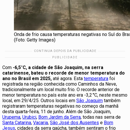
Onda de frio causa temperaturas negativas no Sul do Bras
(Foto: Getty Images)
Com
-6,5°C, a cidade de São Joaquim, na serra
catarinense, bateu o recorde de menor temperatura do
ano no Brasil em 2025,
até agora. Esta
temperatura
foi
registrada na região conhecida como Caminhos da Neve,
tradicionalmente um local muito frio. O recorde anterior de
menor temperatura no país este ano era -3,2 °C, neste mesmo
local, em 29/4/25. Outros locais em
São Joaquim
também
registraram temperaturas negativas no começo da manhã
desta quarta-feira, 11 de junho. Além de São Joaquim,
Urupema
,
Urubici
,
Bom Jardim da Serra
, todas nas serra de
Santa Catarina
,
Vacaria
,
São José dos Ausentes
e
Bom
Jesus
, cidades da serra gaúcha, também sentiram o frio