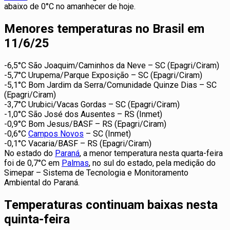
abaixo de 0°C no amanhecer de hoje.
Menores temperaturas no Brasil em
11/6/25
-6,5°C São Joaquim/Caminhos da Neve – SC (Epagri/Ciram)
-5,7°C Urupema/Parque Exposição – SC (Epagri/Ciram)
-5,1°C Bom Jardim da Serra/Comunidade Quinze Dias – SC
(Epagri/Ciram)
-3,7°C Urubici/Vacas Gordas – SC (Epagri/Ciram)
-1,0°C São José dos Ausentes – RS (Inmet)
-0,9°C Bom Jesus/BASF – RS (Epagri/Ciram)
-0,6°C
Campos Novos
– SC (Inmet)
-0,1°C Vacaria/BASF – RS (Epagri/Ciram)
No estado do
Paraná
, a menor temperatura nesta quarta-feira
foi de 0,7°C em
Palmas
, no sul do estado, pela medição do
Simepar – Sistema de Tecnologia e Monitoramento
Ambiental do Paraná.
Temperaturas continuam baixas nesta
quinta-feira