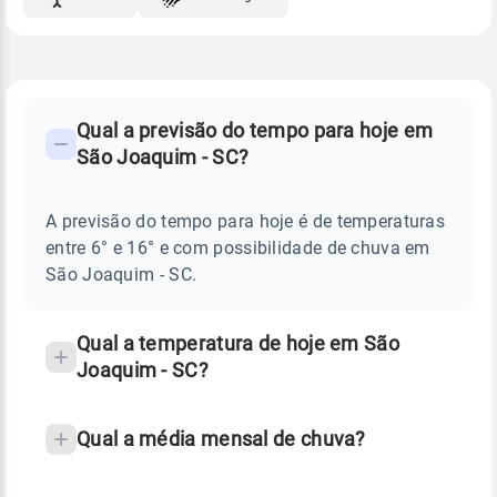
FAQ
CLIMA,
PREVISÃO
Qual a previsão do tempo para hoje em
-
DO
São Joaquim - SC?
TEMPO
Perguntas
HOJE
E
frequentes
NOTÍCIAS
EM
A previsão do tempo para hoje é de temperaturas
sobre
SÃO
entre 6° e 16° e com possibilidade de chuva em
JOAQUIM
chuva
-
São Joaquim - SC.
SC
e
temperatura
Qual a temperatura de hoje em São
Joaquim - SC?
Qual a média mensal de chuva?