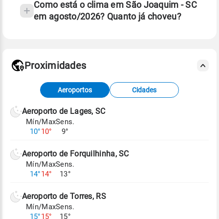
Como está o clima em São Joaquim - SC
em agosto/2026? Quanto já choveu?
Fonte: 30 anos de dados de reanálise ERA5.
Proximidades
Fonte: dados combinados de estações
Aeroportos
Cidades
meteorológicas e satélite do Centro de Previsão
de Tempo e Estudos Climáticos (CPTEC).
Aeroporto de Lages, SC
Mín/Max
Sens.
Para obter mais informações sobre os dados
10°
10°
9°
climáticos,
clique aqui.
Aeroporto de Forquilhinha, SC
Mín/Max
Sens.
14°
14°
13°
Aeroporto de Torres, RS
Mín/Max
Sens.
15°
15°
15°