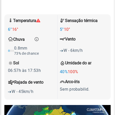
Temperatura
Sensação térmica
6°
16°
5°
10°
Vento
Chuva
0.8mm
W - 6km/h
73% de chance
Sol
Umidade do ar
06:57h às 17:53h
40%
100%
Arco-íris
Rajada de vento
Sem probabilid.
W - 45km/h