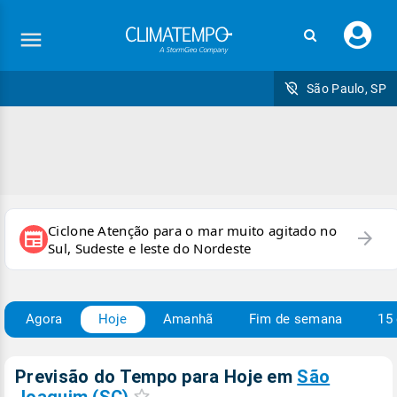
Faç
seu
logi
São Paulo, SP
Ciclone Atenção para o mar muito agitado no
arrow_forward
newspaper
Sul, Sudeste e leste do Nordeste
Agora
Hoje
Amanhã
Fim de semana
15 
Previsão do Tempo para Hoje
em
São