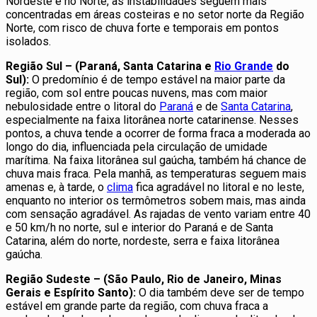
Nordeste e no Norte, as instabilidades seguem mais
concentradas em áreas costeiras e no setor norte da Região
Norte, com risco de chuva forte e temporais em pontos
isolados.
Região Sul – (Paraná, Santa Catarina e
Rio Grande
do
Sul):
O predomínio é de tempo estável na maior parte da
região, com sol entre poucas nuvens, mas com maior
nebulosidade entre o litoral do
Paraná
e de
Santa Catarina
,
especialmente na faixa litorânea norte catarinense. Nesses
pontos, a chuva tende a ocorrer de forma fraca a moderada ao
longo do dia, influenciada pela circulação de umidade
marítima. Na faixa litorânea sul gaúcha, também há chance de
chuva mais fraca. Pela manhã, as temperaturas seguem mais
amenas e, à tarde, o
clima
fica agradável no litoral e no leste,
enquanto no interior os termômetros sobem mais, mas ainda
com sensação agradável. As rajadas de vento variam entre 40
e 50 km/h no norte, sul e interior do Paraná e de Santa
Catarina, além do norte, nordeste, serra e faixa litorânea
gaúcha.
Região Sudeste – (São Paulo, Rio de Janeiro, Minas
Gerais e Espírito Santo):
O dia também deve ser de tempo
estável em grande parte da região, com chuva fraca a