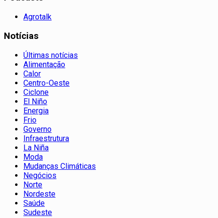
Agrotalk
Notícias
Últimas notícias
Alimentação
Calor
Centro-Oeste
Ciclone
El Niño
Energia
Frio
Governo
Infraestrutura
La Niña
Moda
Mudanças Climáticas
Negócios
Norte
Nordeste
Saúde
Sudeste