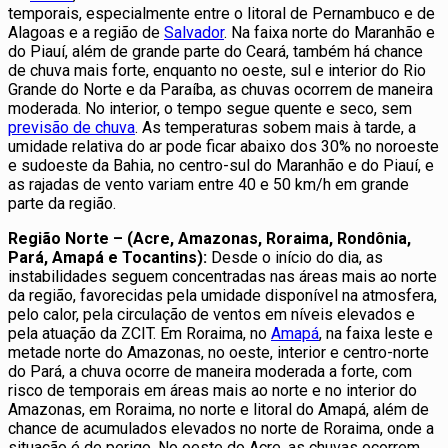
temporais, especialmente entre o litoral de Pernambuco e de
Alagoas e a região de
Salvador
. Na faixa norte do Maranhão e
do Piauí, além de grande parte do Ceará, também há chance
de chuva mais forte, enquanto no oeste, sul e interior do Rio
Grande do Norte e da Paraíba, as chuvas ocorrem de maneira
moderada. No interior, o tempo segue quente e seco, sem
previsão de chuva
. As temperaturas sobem mais à tarde, a
umidade relativa do ar pode ficar abaixo dos 30% no noroeste
e sudoeste da Bahia, no centro-sul do Maranhão e do Piauí, e
as rajadas de vento variam entre 40 e 50 km/h em grande
parte da região.
Região Norte – (Acre, Amazonas, Roraima, Rondônia,
Pará, Amapá e Tocantins):
Desde o início do dia, as
instabilidades seguem concentradas nas áreas mais ao norte
da região, favorecidas pela umidade disponível na atmosfera,
pelo calor, pela circulação de ventos em níveis elevados e
pela atuação da ZCIT. Em Roraima, no
Amapá
, na faixa leste e
metade norte do Amazonas, no oeste, interior e centro-norte
do Pará, a chuva ocorre de maneira moderada a forte, com
risco de temporais em áreas mais ao norte e no interior do
Amazonas, em Roraima, no norte e litoral do Amapá, além de
chance de acumulados elevados no norte de Roraima, onde a
situação é de perigo. No oeste do Acre, as chuvas ocorrem