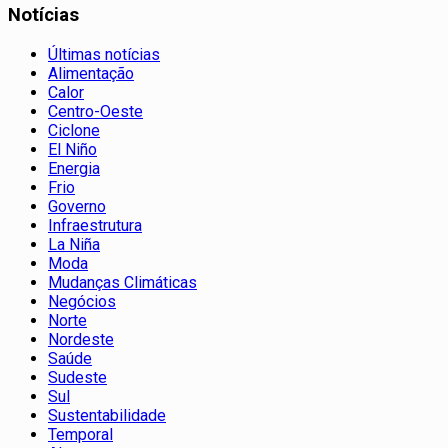
Notícias
Últimas notícias
Alimentação
Calor
Centro-Oeste
Ciclone
El Niño
Energia
Frio
Governo
Infraestrutura
La Niña
Moda
Mudanças Climáticas
Negócios
Norte
Nordeste
Saúde
Sudeste
Sul
Sustentabilidade
Temporal