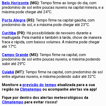
Belo Horizonte
(MG):
Tempo firme ao longo do dia, com
predomínio de sol entre poucas nuvens na capital mineira, e a
máxima pode chegar até 24°C.
Porto Alegre
(RS):
Tempo firme na capital gaúcha, com
predomínio de sol, e a máxima pode chegar até 23°C.
Curitiba
(PR):
Há possibilidade de nevoeiro durante a
madrugada. Pela manhã e também à tarde, chove de maneira
fraca e rápida, com baixos volumes. A máxima pode chegar
até 17°C.
Campo Grande
(MS):
Tempo firme na capital, com
predomínio de sol entre poucas nuvens, e máxima podendo
subir até 29°C.
Cuiabá
(MT):
Tempo firme na capital, com predomínio de sol
entre algumas nuvens, e máxima podendo subir até 32°C.
Monitore a
previsão do tempo
atualizada para a sua
região na
Climatempo
ou acompanhe alertas via app!
Fique por dentro dos alertas meteorológicos da
Climatempo
para evitar riscos!