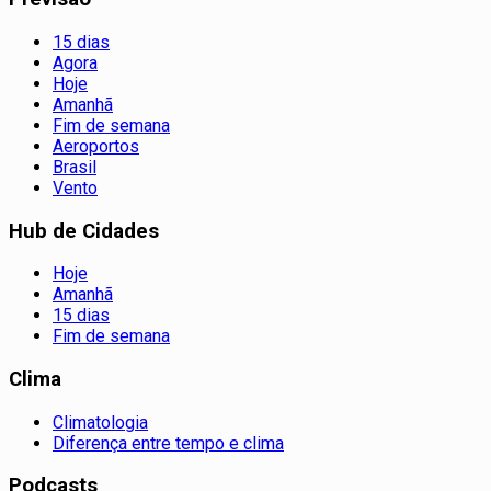
15 dias
Agora
Hoje
Amanhã
Fim de semana
Aeroportos
Brasil
Vento
Hub de Cidades
Hoje
Amanhã
15 dias
Fim de semana
Clima
Climatologia
Diferença entre tempo e clima
Podcasts