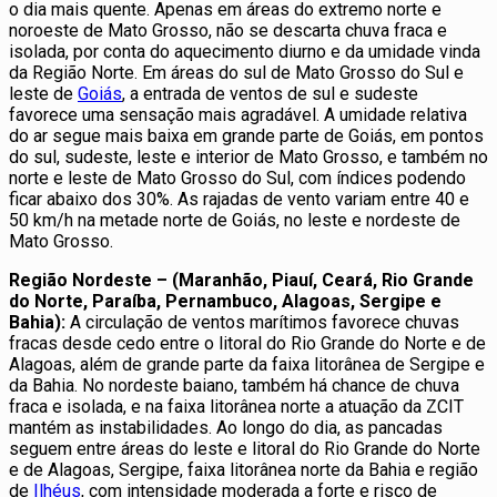
o dia mais quente. Apenas em áreas do extremo norte e
noroeste de Mato Grosso, não se descarta chuva fraca e
isolada, por conta do aquecimento diurno e da umidade vinda
da Região Norte. Em áreas do sul de Mato Grosso do Sul e
leste de
Goiás
, a entrada de ventos de sul e sudeste
favorece uma sensação mais agradável. A umidade relativa
do ar segue mais baixa em grande parte de Goiás, em pontos
do sul, sudeste, leste e interior de Mato Grosso, e também no
norte e leste de Mato Grosso do Sul, com índices podendo
ficar abaixo dos 30%. As rajadas de vento variam entre 40 e
50 km/h na metade norte de Goiás, no leste e nordeste de
Mato Grosso.
Região Nordeste – (Maranhão, Piauí, Ceará, Rio Grande
do Norte, Paraíba, Pernambuco, Alagoas, Sergipe e
Bahia):
A circulação de ventos marítimos favorece chuvas
fracas desde cedo entre o litoral do Rio Grande do Norte e de
Alagoas, além de grande parte da faixa litorânea de Sergipe e
da Bahia. No nordeste baiano, também há chance de chuva
fraca e isolada, e na faixa litorânea norte a atuação da ZCIT
mantém as instabilidades. Ao longo do dia, as pancadas
seguem entre áreas do leste e litoral do Rio Grande do Norte
e de Alagoas, Sergipe, faixa litorânea norte da Bahia e região
de
Ilhéus
, com intensidade moderada a forte e risco de