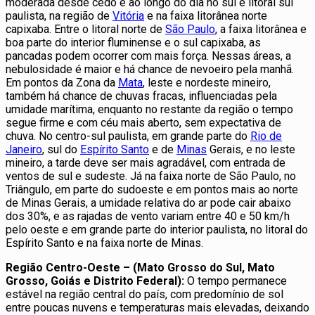
moderada desde cedo e ao longo do dia no sul e litoral sul
paulista, na região de
Vitória
e na faixa litorânea norte
capixaba. Entre o litoral norte de
São Paulo
, a faixa litorânea e
boa parte do interior fluminense e o sul capixaba, as
pancadas podem ocorrer com mais força. Nessas áreas, a
nebulosidade é maior e há chance de nevoeiro pela manhã.
Em pontos da Zona da
Mata
, leste e nordeste mineiro,
também há chance de chuvas fracas, influenciadas pela
umidade marítima, enquanto no restante da região o tempo
segue firme e com céu mais aberto, sem expectativa de
chuva. No centro-sul paulista, em grande parte do
Rio de
Janeiro
, sul do
Espírito Santo
e de
Minas
Gerais, e no leste
mineiro, a tarde deve ser mais agradável, com entrada de
ventos de sul e sudeste. Já na faixa norte de São Paulo, no
Triângulo, em parte do sudoeste e em pontos mais ao norte
de Minas Gerais, a umidade relativa do ar pode cair abaixo
dos 30%, e as rajadas de vento variam entre 40 e 50 km/h
pelo oeste e em grande parte do interior paulista, no litoral do
Espírito Santo e na faixa norte de Minas.
Região Centro-Oeste – (Mato Grosso do Sul, Mato
Grosso, Goiás e Distrito Federal):
O tempo permanece
estável na região central do país, com predomínio de sol
entre poucas nuvens e temperaturas mais elevadas, deixando