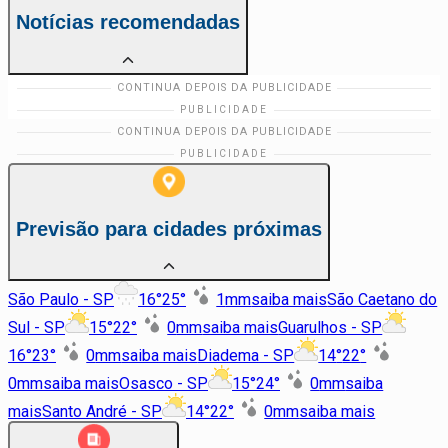
Notícias recomendadas
Previsão para cidades próximas
São Paulo - SP
16
°
25
°
1
mm
saiba mais
São Caetano do
Sul - SP
15
°
22
°
0
mm
saiba mais
Guarulhos - SP
16
°
23
°
0
mm
saiba mais
Diadema - SP
14
°
22
°
0
mm
saiba mais
Osasco - SP
15
°
24
°
0
mm
saiba
mais
Santo André - SP
14
°
22
°
0
mm
saiba mais