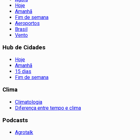
Hoje
Amanhã
Fim de semana
Aeroportos
Brasil
Vento
Hub de Cidades
Hoje
Amanhã
15 dias
Fim de semana
Clima
Climatologia
Diferença entre tempo e clima
Podcasts
Agrotalk