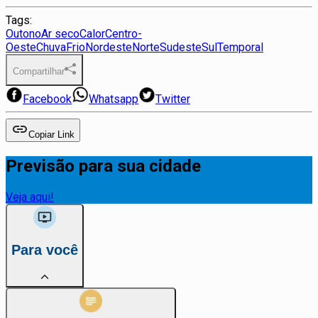
Tags:
Outono
Ar seco
Calor
Centro-
Oeste
Chuva
Frio
Nordeste
Norte
Sudeste
Sul
Temporal
Compartilhar
Facebook
Whatsapp
Twitter
Copiar Link
Previsão para sua cidade
Veja aqui!
Para você