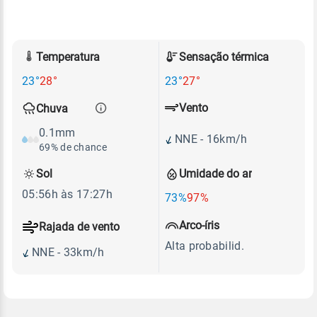
Temperatura
Sensação térmica
23°
28°
23°
27°
Vento
Chuva
0.1mm
NNE - 16km/h
69% de chance
Sol
Umidade do ar
05:56h às 17:27h
73%
97%
Arco-íris
Rajada de vento
Alta probabilid.
NNE - 33km/h