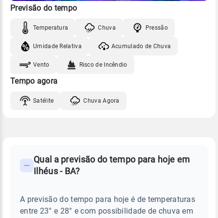
Previsão do tempo
Temperatura
Chuva
Pressão
Umidade Relativa
Acumulado de Chuva
Vento
Risco de Incêndio
Tempo agora
Satélite
Chuva Agora
FAQ
CLIMA,
PREVISÃO
Qual a previsão do tempo para hoje em
-
DO
Ilhéus - BA?
TEMPO
Perguntas
HOJE
E
frequentes
NOTÍCIAS
EM
A previsão do tempo para hoje é de temperaturas
sobre
ILHÉUS
entre 23° e 28° e com possibilidade de chuva em
-
chuva