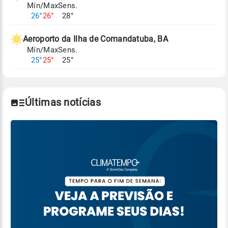
Mín/Max
Sens.
Para obter mais informações sobre os dados
26°
26°
28°
climáticos,
clique aqui.
Aeroporto da Ilha de Comandatuba, BA
Mín/Max
Sens.
25°
25°
25°
Últimas notícias