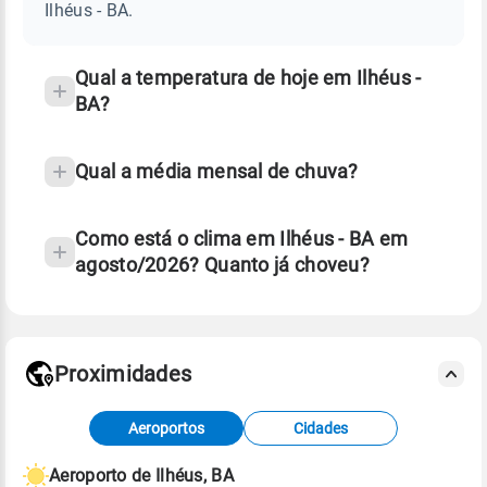
BA
Ilhéus - BA.
e
temperatura
Qual a temperatura de hoje em Ilhéus -
BA?
Qual a média mensal de chuva?
Como está o clima em Ilhéus - BA em
agosto/2026? Quanto já choveu?
Fonte: 30 anos de dados de reanálise ERA5.
Proximidades
Fonte: dados combinados de estações
Aeroportos
Cidades
meteorológicas e satélite do Centro de Previsão
de Tempo e Estudos Climáticos (CPTEC).
Aeroporto de Ilhéus, BA