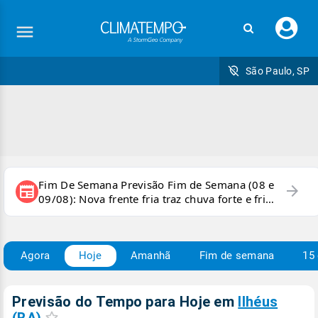
Faç
seu
logi
São Paulo, SP
Fim De Semana Previsão Fim de Semana (08 e
arrow_forward
newspaper
09/08): Nova frente fria traz chuva forte e frio
para áreas do país
Agora
Hoje
Amanhã
Fim de semana
15 
Previsão do Tempo para Hoje
em
Ilhéus