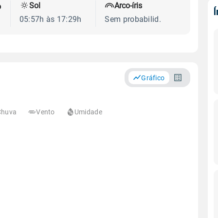
Sol
Arco-íris
o
05:57h às 17:29h
Sem probabilid.
Gráfico
Chuva
Vento
Umidade