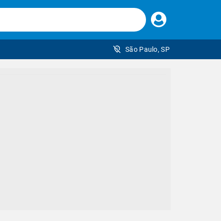
Faça
seu
login
São Paulo, SP