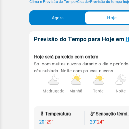
Clima e Previsão do Tempo
/
Cidade
/
Previsão do tempo hoj
Agora
Hoje
Previsão do Tempo para Hoje
em
I
Hoje será
parecido com ontem
Sol com muitas nuvens durante o dia e período
céu nublado. Noite com poucas nuvens.
Madrugada
Manhã
Tarde
Noite
Temperatura
Sensação
20°
29°
20°
24°