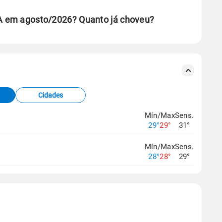
BA em agosto/2026? Quanto já choveu?
se ERA5.
s meteorológicas e satélite do Centro de Previsão
TEC).
Cidades
os dados climáticos,
clique aqui.
Mín/Max
Sens.
29°
29°
31°
Mín/Max
Sens.
28°
28°
29°