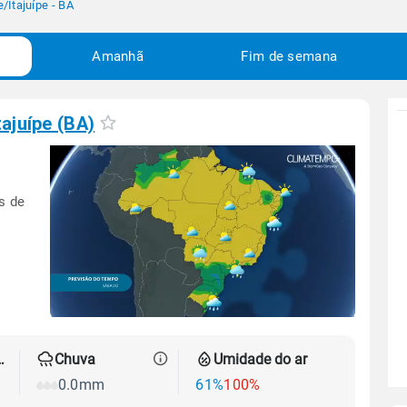
e
/
Itajuípe - BA
Amanhã
Fim de semana
tajuípe (BA)
s de
 térmica
Chuva
Umidade do ar
0.0mm
61%
100%