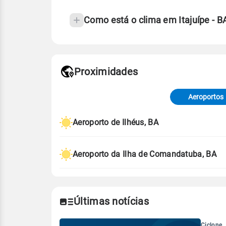
Como está o clima em Itajuípe - 
Fonte: 30 anos de dados de reanáli
Proximidades
Fonte: dados combinados de estaçõe
de Tempo e Estudos Climáticos (CP
Aeroportos
Para obter mais informações sobre 
Aeroporto de Ilhéus, BA
Aeroporto da Ilha de Comandatuba, BA
Últimas notícias
Ciclone