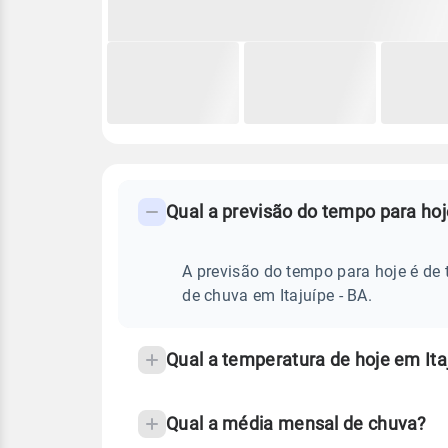
FAQ
CLIMA,
PREVISÃO
Qual a previsão do tempo para hoj
-
DO
TEMPO
Perguntas
HOJE
E
frequentes
A previsão do tempo para hoje é de 
NOTÍCIAS
EM
sobre
de chuva em Itajuípe - BA.
ITAJUÍPE
-
chuva
BA
e
Qual a temperatura de hoje em Ita
temperatura
Qual a média mensal de chuva?