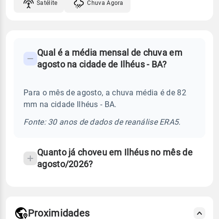
Satélite
Chuva Agora
FAQ
Qual é a média mensal de chuva em
-
agosto na cidade de Ilhéus - BA?
Perguntas
frequentes
Para o mês de agosto, a chuva média é de 82
sobre
mm na cidade Ilhéus - BA.
chuva
e
Fonte: 30 anos de dados de reanálise ERA5.
temperatura
Quanto já choveu em Ilhéus no mês de
agosto/2026?
Proximidades