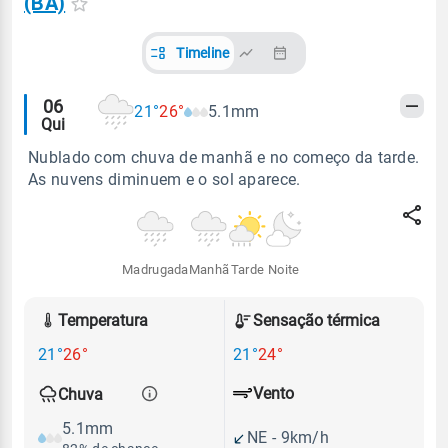
(BA)
Timeline
Alertas
06
21°
26°
5.1mm
Qui
meteorológicos
Nublado com chuva de manhã e no começo da tarde.
As nuvens diminuem e o sol aparece.
Madrugada
Manhã
Tarde
Noite
Temperatura
Sensação térmica
21°
26°
21°
24°
Vento
Chuva
5.1mm
NE - 9km/h