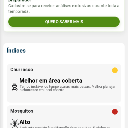
Vento
Chuva
Cadastre-se para receber análises exclusivas durante toda a
Sol
Umidade do ar
temporada.
0.4mm
NE - 12km/h
05:55h às 17:27h
84%
98%
78% de chance
QUERO SABER MAIS
Lua
Sol
Umidade do ar
Rajada de vento
Minguante
05:55h às 17:28h
73%
88%
NE - 34km/h
Índices
Lua
Rajada de vento
Minguante
NE - 29km/h
Churrasco
Melhor em área coberta
Tempo instável ou temperaturas mais baixas. Melhor planejar
o churrasco em local coberto.
Mosquitos
Alto
Ambiente propício à proliferação de mosquitos. Redobre os