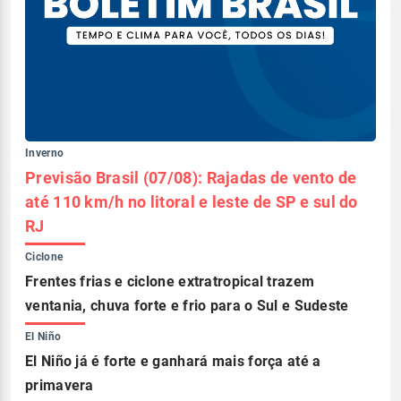
Inverno
Previsão Brasil (07/08): Rajadas de vento de
até 110 km/h no litoral e leste de SP e sul do
RJ
Ciclone
Frentes frias e ciclone extratropical trazem
ventania, chuva forte e frio para o Sul e Sudeste
El Niño
El Niño já é forte e ganhará mais força até a
primavera