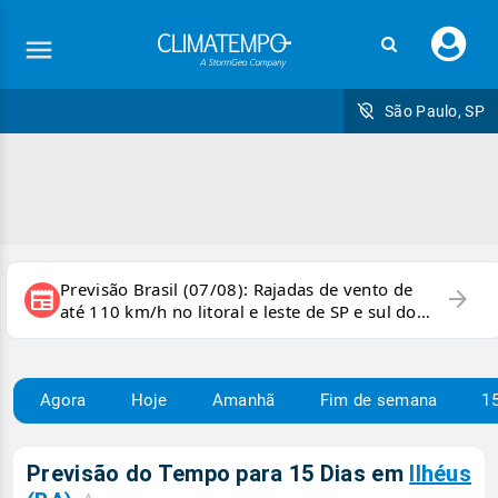
Faç
seu
logi
São Paulo, SP
Previsão Brasil (07/08): Rajadas de vento de
arrow_forward
newspaper
até 110 km/h no litoral e leste de SP e sul do
RJ
Agora
Hoje
Amanhã
Fim de semana
15
Previsão do Tempo para 15 Dias em
Ilhéus