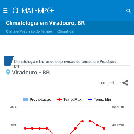
Climatologia em Viradouro, BR
>
Clima e Previsão do Tempo
Climática
Climatologia e histórico de previsão do tempo em Viradouro,
BR
Viradouro - BR
Precipitação
Temp. Max
Temp. Min
35°C
500 mm
30°C
400 mm