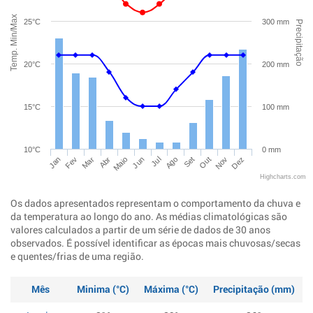
Temp. Min/Max
25°C
300 mm
Precipitação
20°C
200 mm
15°C
100 mm
10°C
0 mm
Jan
Abr
Jul
Out
Mar
Jun
Set
Dez
Fev
Maio
Ago
Nov
Highcharts.com
Os dados apresentados representam o comportamento da chuva e
da temperatura ao longo do ano. As médias climatológicas são
valores calculados a partir de um série de dados de 30 anos
observados. É possível identificar as épocas mais chuvosas/secas
e quentes/frias de uma região.
Mês
Minima (°C)
Máxima (°C)
Precipitação (mm)