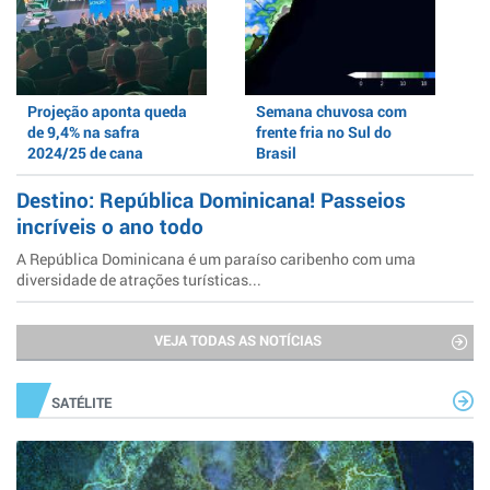
Projeção aponta queda
Semana chuvosa com
de 9,4% na safra
frente fria no Sul do
2024/25 de cana
Brasil
Destino: República Dominicana! Passeios
incríveis o ano todo
A República Dominicana é um paraíso caribenho com uma
diversidade de atrações turísticas...
VEJA TODAS AS NOTÍCIAS
SATÉLITE