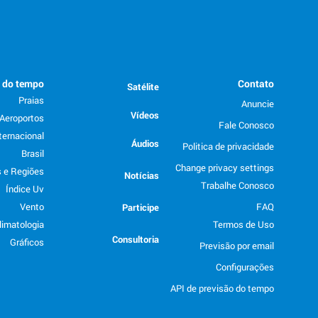
o do tempo
Contato
Satélite
Praias
Anuncie
Vídeos
Aeroportos
Fale Conosco
ternacional
Áudios
Politica de privacidade
Brasil
Change privacy settings
 e Regiões
Notícias
Trabalhe Conosco
Índice Uv
Vento
FAQ
Participe
limatologia
Termos de Uso
Consultoria
Gráficos
Previsão por email
Configurações
API de previsão do tempo