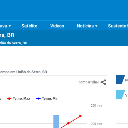
uva
Satélite
Vídeos
Notícias
Sustentab
ra, BR
ião da Serra, BR
o tempo em União da Serra, BR
N
V
o
Temp. Max
Temp. Min
250 mm
200 mm