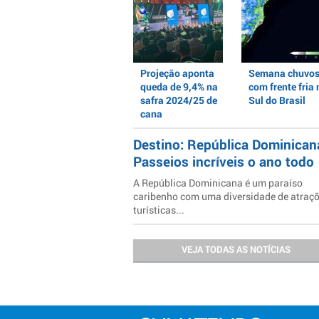
Projeção aponta
Semana chuvo
queda de 9,4% na
com frente fria 
safra 2024/25 de
Sul do Brasil
cana
Destino: República Dominican
Passeios incríveis o ano todo
A República Dominicana é um paraíso
caribenho com uma diversidade de atraç
turísticas...
VEJA TODAS AS NOTÍCIAS