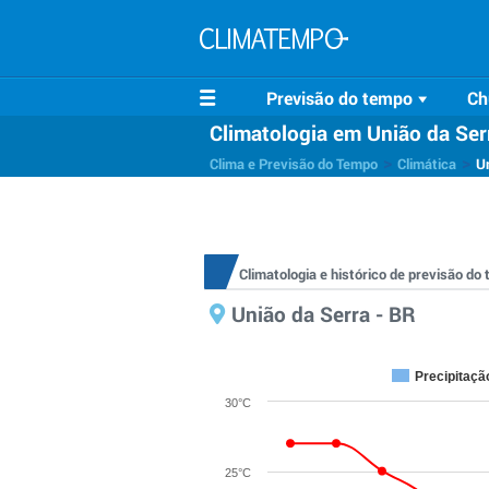
Previsão do tempo
Ch
Climatologia em União da Ser
>
>
Clima e Previsão do Tempo
Climática
Un
Climatologia e histórico de previsão d
União da Serra - BR
Precipitaçã
30°C
25°C