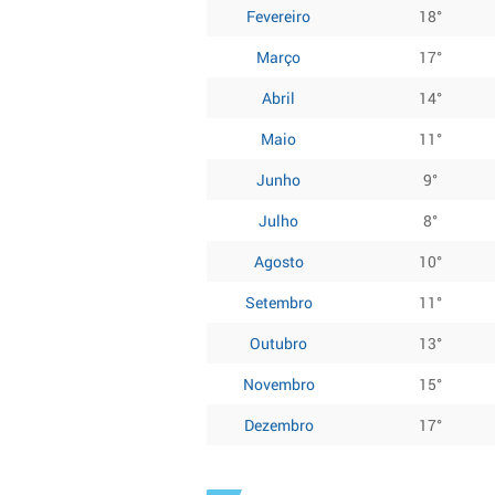
Fevereiro
18°
Março
17°
Abril
14°
Maio
11°
Junho
9°
Julho
8°
Agosto
10°
Setembro
11°
Outubro
13°
Novembro
15°
Dezembro
17°