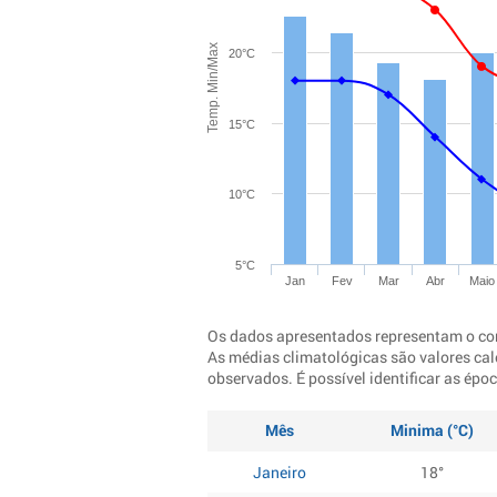
Temp. Min/Max
20°C
15°C
10°C
5°C
Jan
Fev
Mar
Abr
Maio
Os dados apresentados representam o co
As médias climatológicas são valores cal
observados. É possível identificar as ép
Mês
Minima (°C)
Janeiro
18°