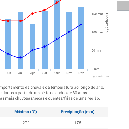
150 mm
Precipitação
100 mm
50 mm
0 mm
Jun
Jul
Ago
Set
Out
Nov
Dez
Highcharts.com
mportamento da chuva e da temperatura ao longo do ano.
culados a partir de um série de dados de 30 anos
ocas mais chuvosas/secas e quentes/frias de uma região.
Máxima (°C)
Precipitação (mm)
27°
176