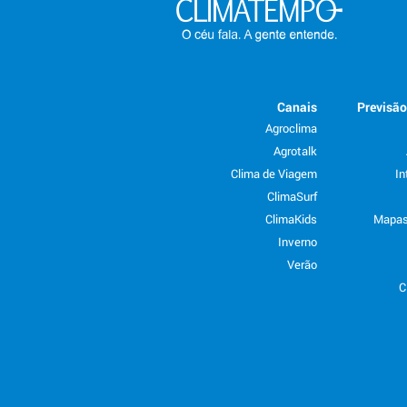
Canais
Previsã
Agroclima
Agrotalk
Clima de Viagem
In
ClimaSurf
ClimaKids
Mapas
Inverno
Verão
C