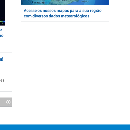
Acesse os nossos mapas para a sua região
com diversos dados meteorológicos.
sa
no
a!
ões