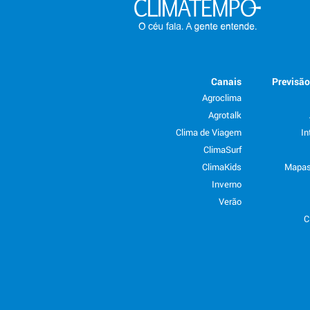
Canais
Previsã
Agroclima
Agrotalk
Clima de Viagem
In
ClimaSurf
ClimaKids
Mapas
Inverno
Verão
C