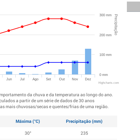
300 mm
Precipitação
200 mm
100 mm
0 mm
Jun
Jul
Ago
Set
Out
Nov
Dez
Highcharts.com
mportamento da chuva e da temperatura ao longo do ano.
culados a partir de um série de dados de 30 anos
ocas mais chuvosas/secas e quentes/frias de uma região.
Máxima (°C)
Precipitação (mm)
30°
235