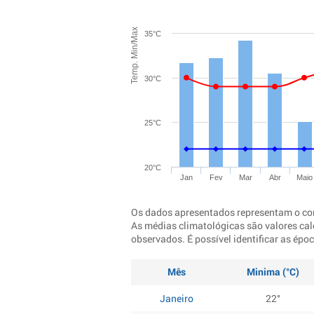
Temp. Min/Max
35°C
30°C
25°C
20°C
Jan
Fev
Mar
Abr
Maio
Os dados apresentados representam o co
As médias climatológicas são valores cal
observados. É possível identificar as ép
Mês
Minima (°C)
Janeiro
22°