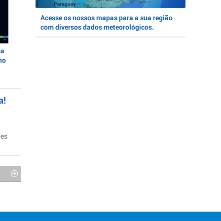
Acesse os nossos mapas para a sua região
com diversos dados meteorológicos.
sa
no
a!
ões