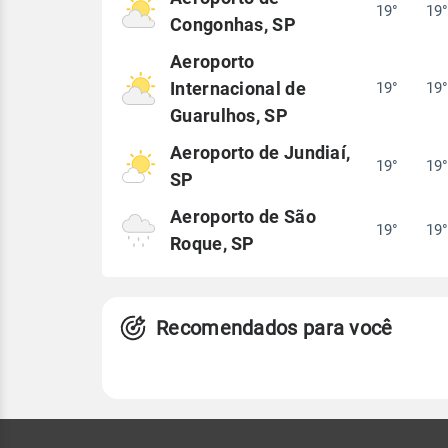
19°
19
Congonhas, SP
Aeroporto
Internacional de
19°
19
Guarulhos, SP
Aeroporto de Jundiaí,
19°
19
SP
Aeroporto de São
19°
19
Roque, SP
Recomendados para você