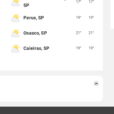
17°
17°
°
SP
Perus, SP
19°
19°
°
Osasco, SP
21°
21°
°
Caieiras, SP
19°
19°
°