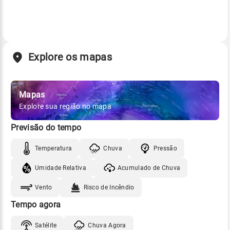
Explore os mapas
Mapas
Explore sua região no mapa
Previsão do tempo
Temperatura
Chuva
Pressão
Umidade Relativa
Acumulado de Chuva
Vento
Risco de Incêndio
Tempo agora
Satélite
Chuva Agora