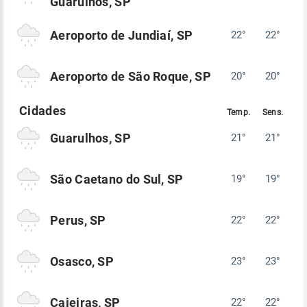
Guarulhos, SP
Aeroporto de Jundiaí, SP
22°
22°
Aeroporto de São Roque, SP
20°
20°
Guarulhos, SP
21°
21°
São Caetano do Sul, SP
19°
19°
Perus, SP
22°
22°
Osasco, SP
23°
23°
Caieiras, SP
22°
22°