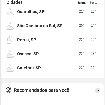
Guarulhos, SP
22°
22°
São Caetano do Sul, SP
20°
21°
Perus, SP
22°
22°
Osasco, SP
23°
23°
Caieiras, SP
22°
22°
Recomendados para você