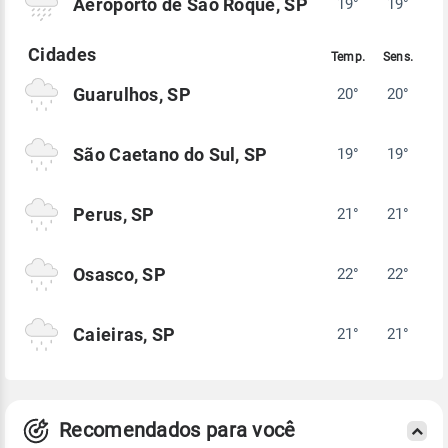
Aeroporto de São Roque, SP
19°
19°
Guarulhos, SP
20°
20°
São Caetano do Sul, SP
19°
19°
Perus, SP
21°
21°
Osasco, SP
22°
22°
Caieiras, SP
21°
21°
Recomendados para você