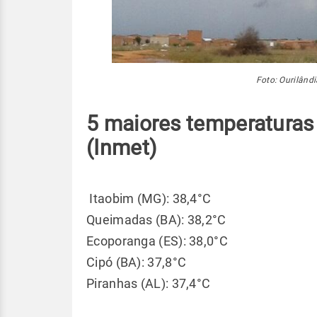
Foto: Ourilândi
5 maiores temperaturas
(Inmet)
Itaobim (MG): 38,4°C
Queimadas (BA): 38,2°C
Ecoporanga (ES): 38,0°C
Cipó (BA): 37,8°C
Piranhas (AL): 37,4°C