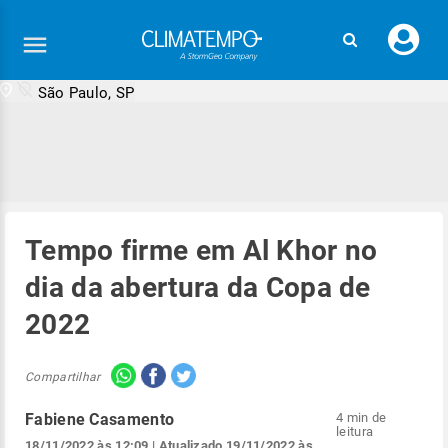
Faç
seu
logi
São Paulo, SP
Tempo firme em Al Khor no
dia da abertura da Copa de
2022
Compartilhar
Fabiene Casamento
4 min de
leitura
18/11/2022 às 12:09
| Atualizado
19/11/2022 às