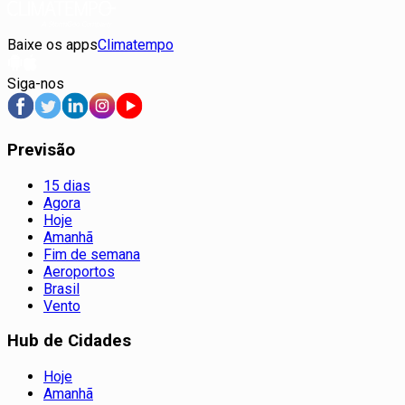
Baixe os apps
Climatempo
Siga-nos
Previsão
15 dias
Agora
Hoje
Amanhã
Fim de semana
Aeroportos
Brasil
Vento
Hub de Cidades
Hoje
Amanhã