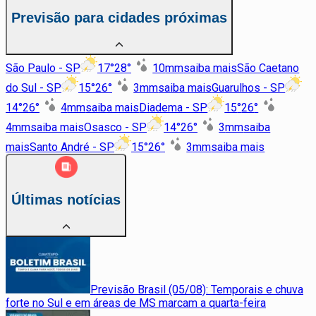
Previsão para cidades próximas
São Paulo - SP
17
°
28
°
10
mm
saiba mais
São Caetano
do Sul - SP
15
°
26
°
3
mm
saiba mais
Guarulhos - SP
14
°
26
°
4
mm
saiba mais
Diadema - SP
15
°
26
°
4
mm
saiba mais
Osasco - SP
14
°
26
°
3
mm
saiba
mais
Santo André - SP
15
°
26
°
3
mm
saiba mais
Últimas notícias
Previsão Brasil (05/08): Temporais e chuva
forte no Sul e em áreas de MS marcam a quarta-feira