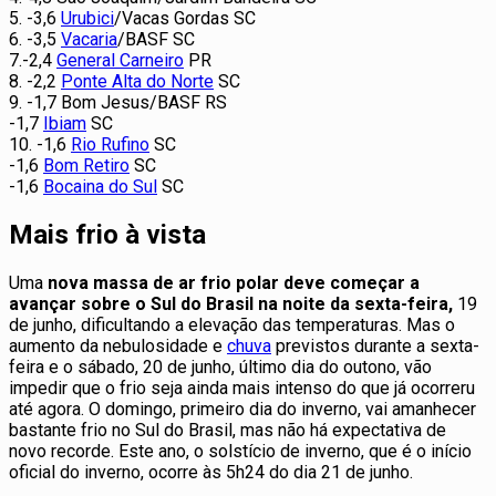
5. -3,6
Urubici
/Vacas Gordas SC
6. -3,5
Vacaria
/BASF SC
7.-2,4
General Carneiro
PR
8. -2,2
Ponte Alta do Norte
SC
9. -1,7 Bom Jesus/BASF RS
-1,7
Ibiam
SC
10. -1,6
Rio Rufino
SC
-1,6
Bom Retiro
SC
-1,6
Bocaina do Sul
SC
Mais frio à vista
Uma
nova massa de ar frio polar deve começar a
avançar sobre o Sul do Brasil na noite da sexta-feira,
19
de junho, dificultando a elevação das temperaturas. Mas o
aumento da nebulosidade e
chuva
previstos durante a sexta-
feira e o sábado, 20 de junho, último dia do outono, vão
impedir que o frio seja ainda mais intenso do que já ocorreru
até agora. O domingo, primeiro dia do inverno, vai amanhecer
bastante frio no Sul do Brasil, mas não há expectativa de
novo recorde. Este ano, o solstício de inverno, que é o início
oficial do inverno, ocorre às 5h24 do dia 21 de junho.