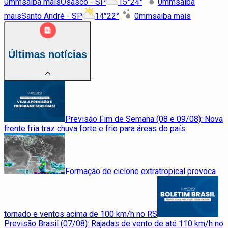
0
mm
saiba mais
Osasco - SP
15
°
24
°
0
mm
saiba
mais
Santo André - SP
14
°
22
°
0
mm
saiba mais
Últimas notícias
Previsão Fim de Semana (08 e 09/08): Nova
frente fria traz chuva forte e frio para áreas do país
Formação de ciclone extratropical provoca
tornado e ventos acima de 100 km/h no RS
Previsão Brasil (07/08): Rajadas de vento de até 110 km/h no