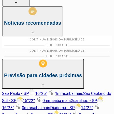
Notícias recomendadas
Previsão para cidades próximas
São Paulo - SP
16
°
25
°
1
mm
saiba mais
São Caetano do
Sul - SP
15
°
22
°
0
mm
saiba mais
Guarulhos - SP
16
°
23
°
0
mm
saiba mais
Diadema - SP
14
°
22
°