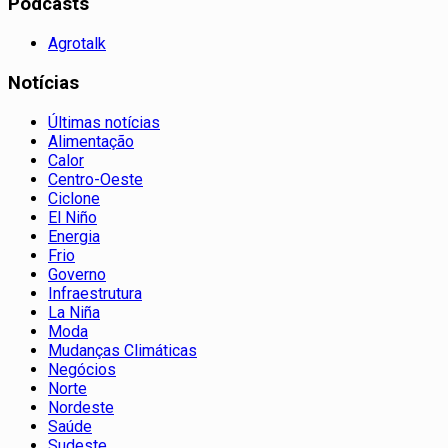
Podcasts
Agrotalk
Notícias
Últimas notícias
Alimentação
Calor
Centro-Oeste
Ciclone
El Niño
Energia
Frio
Governo
Infraestrutura
La Niña
Moda
Mudanças Climáticas
Negócios
Norte
Nordeste
Saúde
Sudeste