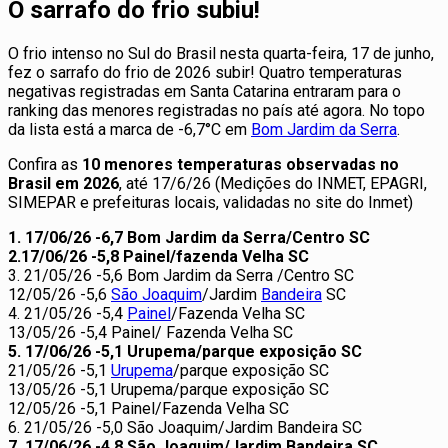
O sarrafo do frio subiu!
O frio intenso no Sul do Brasil nesta quarta-feira, 17 de junho,
fez o sarrafo do frio de 2026 subir! Quatro temperaturas
negativas registradas em Santa Catarina entraram para o
ranking das menores registradas no país até agora. No topo
da lista está a marca de -6,7°C em
Bom Jardim da Serra
.
Confira as
10 menores temperaturas observadas no
Brasil em 2026
, até 17/6/26 (Medições do INMET, EPAGRI,
SIMEPAR e prefeituras locais, validadas no site do Inmet)
1. 17/06/26 -6,7 Bom Jardim da Serra/Centro SC
2.17/06/26 -5,8 Painel/fazenda Velha SC
3. 21/05/26 -5,6 Bom Jardim da Serra /Centro SC
12/05/26 -5,6
São Joaquim
/Jardim
Bandeira
SC
4. 21/05/26 -5,4
Painel
/Fazenda Velha SC
13/05/26 -5,4 Painel/ Fazenda Velha SC
5. 17/06/26 -5,1 Urupema/parque exposição SC
21/05/26 -5,1
Urupema
/parque exposição SC
13/05/26 -5,1 Urupema/parque exposição SC
12/05/26 -5,1 Painel/Fazenda Velha SC
6. 21/05/26 -5,0 São Joaquim/Jardim Bandeira SC
7. 17/06/26 -4,8 São Joaquim/Jardim Bandeira SC