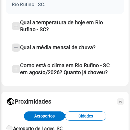
-
Rio Rufino - SC.
SC
e
temperatura
Qual a temperatura de hoje em Rio
Rufino - SC?
Qual a média mensal de chuva?
Como está o clima em Rio Rufino - SC
em agosto/2026? Quanto já choveu?
Fonte: 30 anos de dados de reanálise ERA5.
Proximidades
Fonte: dados combinados de estações
Aeroportos
Cidades
meteorológicas e satélite do Centro de Previsão
de Tempo e Estudos Climáticos (CPTEC).
Aeroporto de Lages, SC