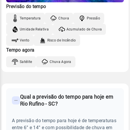
Previsão do tempo
Temperatura
Chuva
Pressão
Umidade Relativa
Acumulado de Chuva
Vento
Risco de Incêndio
Tempo agora
Satélite
Chuva Agora
FAQ
CLIMA,
PREVISÃO
Qual a previsão do tempo para hoje em
-
DO
Rio Rufino - SC?
TEMPO
Perguntas
HOJE
E
frequentes
NOTÍCIAS
EM
A previsão do tempo para hoje é de temperaturas
sobre
RIO
entre 6° e 14° e com possibilidade de chuva em
RUFINO
chuva