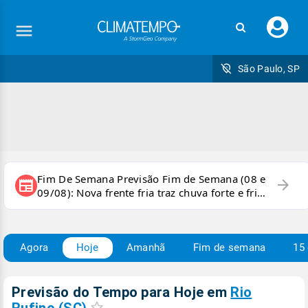
Faç
seu
logi
São Paulo, SP
Fim De Semana Previsão Fim de Semana (08 e
arrow_forward
newspaper
09/08): Nova frente fria traz chuva forte e frio
para áreas do país
Agora
Hoje
Amanhã
Fim de semana
15 
Previsão do Tempo para Hoje
em
Rio