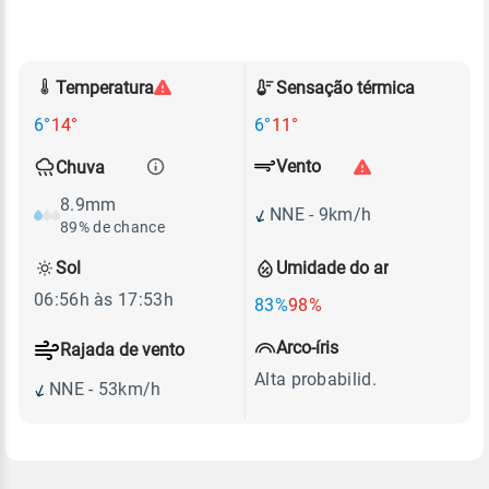
Temperatura
Sensação térmica
6°
14°
6°
11°
Vento
Chuva
8.9mm
NNE - 9km/h
89% de chance
Sol
Umidade do ar
06:56h às 17:53h
83%
98%
Arco-íris
Rajada de vento
Alta probabilid.
NNE - 53km/h