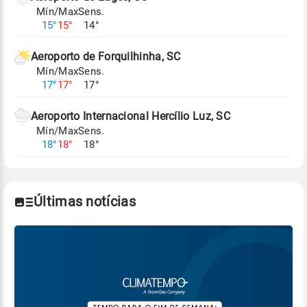
Mín/Max
Sens.
Para obter mais informações sobre os dados
15°
15°
14°
climáticos,
clique aqui.
Aeroporto de Forquilhinha, SC
Mín/Max
Sens.
17°
17°
17°
Aeroporto Internacional Hercílio Luz, SC
Mín/Max
Sens.
18°
18°
18°
Últimas notícias