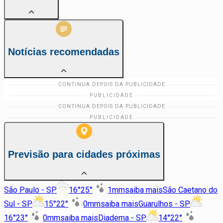
Notícias recomendadas
Previsão para cidades próximas
São Paulo - SP
16
°
25
°
1
mm
saiba mais
São Caetano do
Sul - SP
15
°
22
°
0
mm
saiba mais
Guarulhos - SP
16
°
23
°
0
mm
saiba mais
Diadema - SP
14
°
22
°