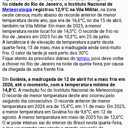
Na
cidade do Rio de Janeiro, o Instituto Nacional de
Meteorologia
registrou 12,9°C na Vila Militar
, na zona
oeste carioca, muito abaixo do recorde anterior de menor
temperatura deste ano, que era de 16,6°C, no dia 15 de abril,
também na Vila Militar. Em maio de 2025, a menor
temperatura neste local foi de 14,5°C. O recorde de frio no
Rio de Janeiro em 2025 foi de 10,3°C, em 25 de junho.
A tendência é de elevação da temperatura a partir desta
quarta-feira, 13 de maio, mas a madrugada ainda será muito
frio. O calor da tarde já será perto dos 30°C.
Fique atento às previsões diárias do
tempo
, pois deve voltar
a chover no Rio de Janeiro na noite da quinta-feira, por causa
da chegada de outra frente fria.
Em
Goiânia, a madrugada de 12 de abril foi a mais fria em
2026, até o momento, com a temperatura mínima de
14,8°C.
A medição foi do Instituto Nacional de Meteorologia.
O recorde de menor temperatura deste ano ocorreu pelo
segundo dia consecutivo. O recorde anterior de menor
temperatura em 2026 era de 15,4°C, em 11 de maio. Em 2025,
a menor temperatura em Goiânia foi de 9,6°C, em 12 de
agosto. A menor temperatura em maio de 2025 foi de 12,6°C.
O ar polar intenso sai do interior do Brasil nesta quarta-feira,