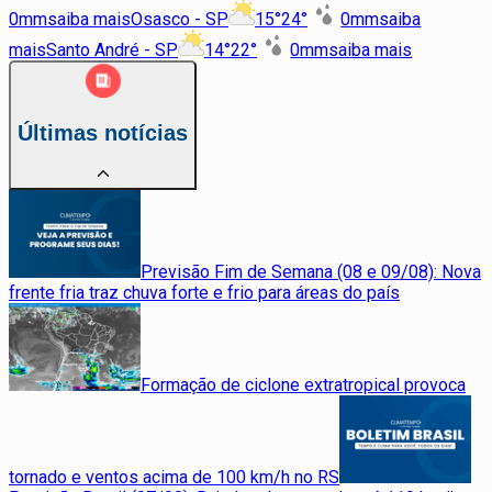
0
mm
saiba mais
Osasco - SP
15
°
24
°
0
mm
saiba
mais
Santo André - SP
14
°
22
°
0
mm
saiba mais
Últimas notícias
Previsão Fim de Semana (08 e 09/08): Nova
frente fria traz chuva forte e frio para áreas do país
Formação de ciclone extratropical provoca
tornado e ventos acima de 100 km/h no RS