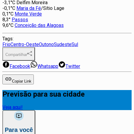
-3,1°C Delfim Moreira
-0,1°C
Maria da Fé
/Sítio Lage
0,1°C
Monte Verde
8,3°
Passos
9,6°C
Conceição das Alagoas
Tags:
Frio
Centro-Oeste
Outono
Sudeste
Sul
Compartilhar
Facebook
Whatsapp
Twitter
Copiar Link
Previsão para sua cidade
Veja aqui!
Para você