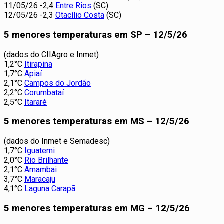
11/05/26 -2,4
Entre Rios
(SC)
12/05/26 -2,3
Otacílio Costa
(SC)
5 menores temperaturas em SP – 12/5/26
(dados do CIIAgro e Inmet)
1,2°C
Itirapina
1,7°C
Apiaí
2,1°C
Campos do Jordão
2,2°C
Corumbataí
2,5°C
Itararé
5 menores temperaturas em MS – 12/5/26
(dados do Inmet e Semadesc)
1,7°C
Iguatemi
2,0°C
Rio Brilhante
2,1°C
Amambai
3,7°C
Maracaju
4,1°C
Laguna Carapã
5 menores temperaturas em MG – 12/5/26