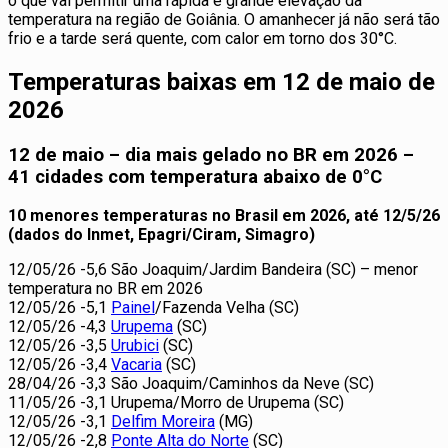
o que vai permitir uma rápida e grande elevação da
temperatura na região de Goiânia. O amanhecer já não será tão
frio e a tarde será quente, com calor em torno dos 30°C.
Temperaturas baixas em 12 de maio de
2026
12 de maio – dia mais gelado no BR em 2026 –
41 cidades com temperatura abaixo de 0°C
10 menores temperaturas no Brasil em 2026, até 12/5/26
(dados do Inmet, Epagri/Ciram, Simagro)
12/05/26 -5,6 São Joaquim/Jardim Bandeira (SC) – menor
temperatura no BR em 2026
12/05/26 -5,1
Painel
/Fazenda Velha (SC)
12/05/26 -4,3
Urupema
(SC)
12/05/26 -3,5
Urubici
(SC)
12/05/26 -3,4
Vacaria
(SC)
28/04/26 -3,3 São Joaquim/Caminhos da Neve (SC)
11/05/26 -3,1 Urupema/Morro de Urupema (SC)
12/05/26 -3,1
Delfim Moreira
(MG)
12/05/26 -2,8
Ponte Alta do Norte
(SC)