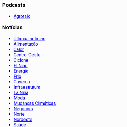
Podcasts
Agrotalk
Notícias
Últimas notícias
Alimentação
Calor
Centro-Oeste
Ciclone
El Niño
Energia
Frio
Governo
Infraestrutura
La Niña
Moda
Mudanças Climáticas
Negócios
Norte
Nordeste
Saúde