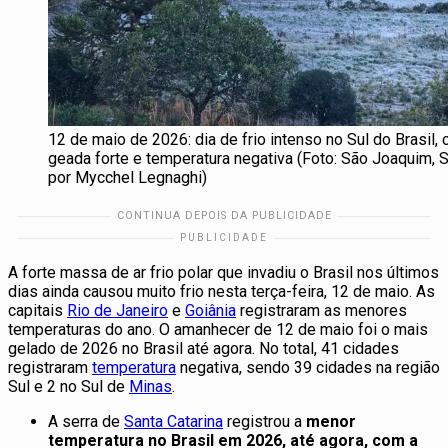
12 de maio de 2026: dia de frio intenso no Sul do Brasil,
geada forte e temperatura negativa (Foto: São Joaquim, S
por Mycchel Legnaghi)
A forte massa de ar frio polar que invadiu o Brasil nos últimos
dias ainda causou muito frio nesta terça-feira, 12 de maio. As
capitais
Rio de Janeiro
e
Goiânia
registraram as menores
temperaturas do ano. O amanhecer de 12 de maio foi o mais
gelado de 2026 no Brasil até agora. No total, 41 cidades
registraram
temperatura
negativa, sendo 39 cidades na região
Sul e 2 no Sul de
Minas
.
A serra de
Santa Catarina
registrou a
menor
temperatura no Brasil em 2026, até agora, com a