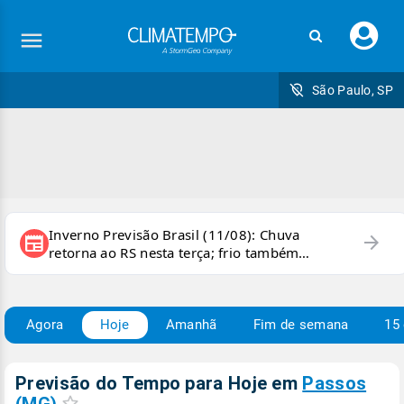
Faç
seu
logi
São Paulo, SP
Inverno Previsão Brasil (11/08): Chuva
arrow_forward
newspaper
retorna ao RS nesta terça; frio também
persiste e há chance de geada
Agora
Hoje
Amanhã
Fim de semana
15 
Previsão do Tempo para Hoje
em
Passos