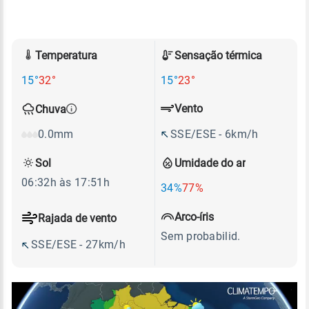
Temperatura
Sensação térmica
15°
32°
15°
23°
Vento
Chuva
SSE/ESE - 6km/h
0.0mm
Sol
Umidade do ar
06:32h às 17:51h
34%
77%
Arco-íris
Rajada de vento
Sem probabilid.
SSE/ESE - 27km/h