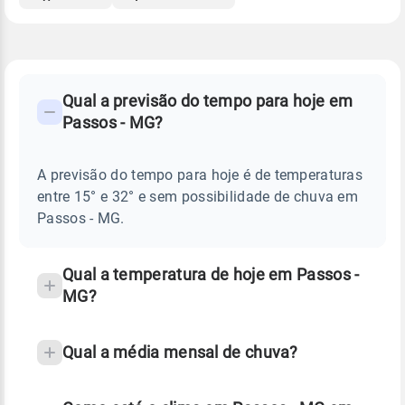
FAQ
CLIMA,
PREVISÃO
Qual a previsão do tempo para hoje em
-
DO
Passos - MG?
TEMPO
Perguntas
HOJE
E
frequentes
NOTÍCIAS
EM
A previsão do tempo para hoje é de temperaturas
sobre
PASSOS
entre 15° e 32° e sem possibilidade de chuva em
-
chuva
MG
Passos - MG.
e
temperatura
Qual a temperatura de hoje em Passos -
MG?
Qual a média mensal de chuva?