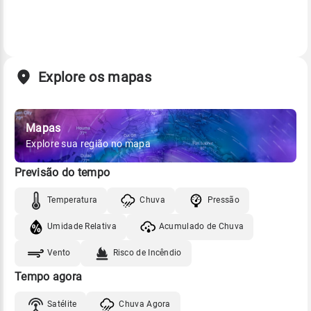
Explore os mapas
Mapas
Explore sua região no mapa
Previsão do tempo
Temperatura
Chuva
Pressão
Umidade Relativa
Acumulado de Chuva
Vento
Risco de Incêndio
Tempo agora
Satélite
Chuva Agora