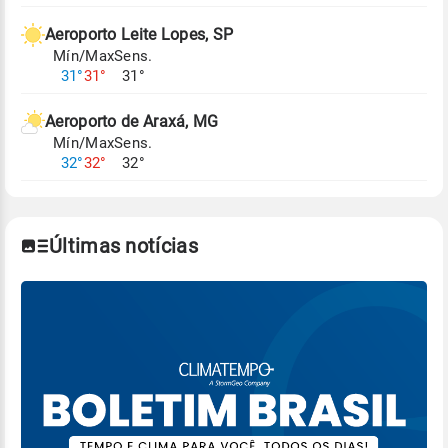
Aeroporto Leite Lopes, SP
Mín/Max
Sens.
31°
31°
31°
Aeroporto de Araxá, MG
Mín/Max
Sens.
32°
32°
32°
Últimas notícias