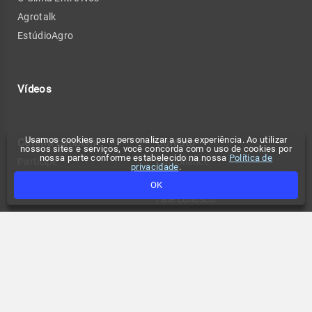
Agrotalk
EstúdioAgro
Vídeos
Usamos cookies para personalizar a sua experiência. Ao utilizar
Confira também
Contato
nossos sites e serviços, você concorda com o uso de cookies por
nossa parte conforme estabelecido na nossa
Política de
Participe
Compliance
privacidade
.
Tempo no seu site
Anuncie
OK
Fale conosco
Política de privacidade
Change privacy settings
FAQ
Termos de uso
API de previsão de tempo