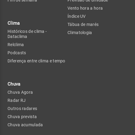
Fim de semana
Previsão de umidade
Vento hora a hora
Índice UV
Clima
Tábua de marés
Históricos de clima -
Climatologia
Dataclima
Relclima
Podcasts
Diferença entre clima e tempo
Chuva
Chuva Agora
Radar RJ
Outros radares
Chuva prevista
Chuva acumulada