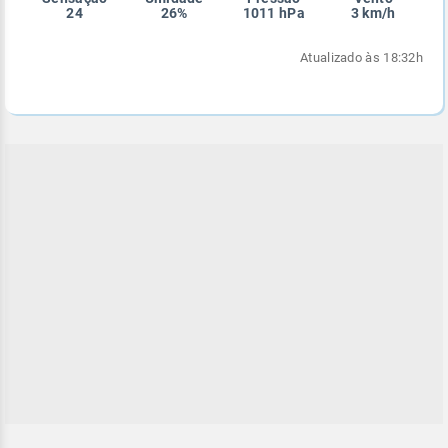
24
26%
1011 hPa
3 km/h
Enviar
Enviar
Enviar
Enviar
Enviar
Enviar
Atualizado às 18:32h