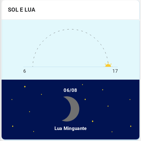
SOL E LUA
6
17
06/08
Lua Minguante